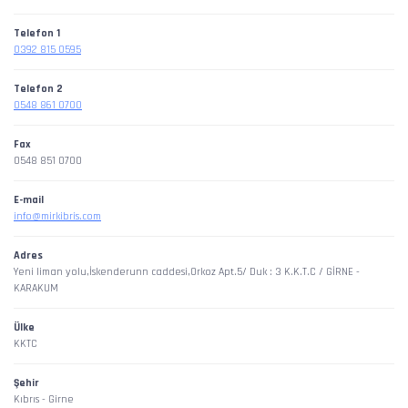
Telefon 1
0392 815 0595
Telefon 2
0548 861 0700
Fax
0548 851 0700
E-mail
info@mirkibris.com
Adres
Yeni liman yolu,İskenderunn caddesi,Orkoz Apt.5/ Duk : 3 K.K.T.C / GİRNE -
KARAKUM
Ülke
KKTC
Şehir
Kıbrıs - Girne