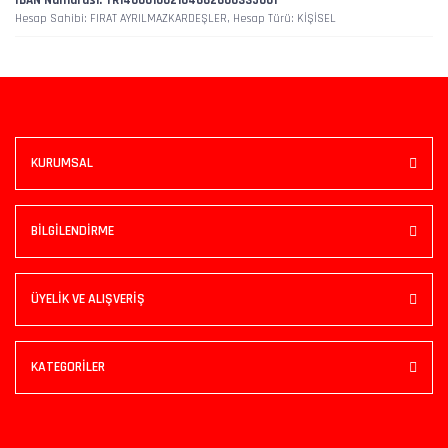
IBAN Numarası: TR140001002104662600335001
Hesap Sahibi: FIRAT AYRILMAZKARDEŞLER, Hesap Türü: KİŞİSEL
KURUMSAL
BİLGİLENDİRME
ÜYELİK VE ALIŞVERİŞ
KATEGORİLER