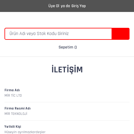
Üye Ol
ya da
Giriş Yap
Sepetim
İLETIŞIM
Firma Adı
MİR TİC LTD
Firma Resmi Adı
MİR TEKNOLOJİ
Yetkili Kişi
Hüseyin ayrılmazkardeşler