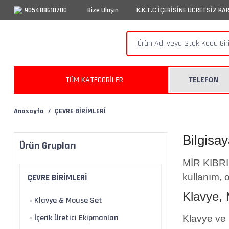
905488610700
Bize Ulaşın
K.K.T.C İÇERİSİNE ÜCRETSİZ KA
TÜM KATEGORİLER
TELEFON
Anasayfa
ÇEVRE BİRİMLERİ
Bilgisay
Ürün Grupları
MİR KIBRIS'
kullanım, o
ÇEVRE BİRİMLERİ
Klavye,
Klavye & Mouse Set
İçerik Üretici Ekipmanları
Klavye ve 