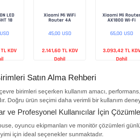
İON LED
Xiaomi Mi WiFi
Xiaomi Mi Route
GHT 18
Router 4A
AX1800 Wi-Fi
LR-18)
 USD
45,00 USD
65,00 USD
 TL KDV
2.141,60 TL KDV
3.093,42 TL KD
il
Dahil
Dahil
irimleri Satın Alma Rehberi
 çevre birimleri seçerken kullanım amacı, performans,
ır. Doğru ürün seçimi daha verimli bir kullanım dene
r ve Profesyonel Kullanıcılar İçin Çözümle
use, oyuncu ekipmanları ve monitör çözümleri günlü
imi için ideal seçenekler sunmaktadır.