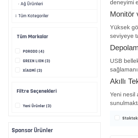
deneyimi el
Ağ Ürünleri
Monitör 
Tüm Kategoriler
Yüksek gör
seviyeye t
Tüm Markalar
Depolam
PORODO (4)
USB bellekl
GREEN LION (3)
sağlamanız
XİAOMİ (3)
Akıllı Te
Filtre Seçenekleri
Yeni nesil
sunulmakta
Yeni Ürünler (3)
Stoktaki
Sponsor Ürünler