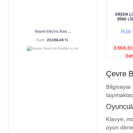
GREEN L
RİNG Lİ
İNCH (G
75,00
Xiaomi Electric Scoo ...
Fiyat :
29.506,48 TL
3.569,33
Dah
Çevre B
Bilgisayar
taşımaktad
Oyuncula
Klavye, mo
oyun deney