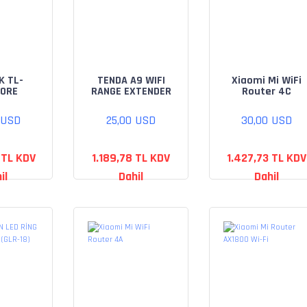
K TL-
TENDA A9 WIFI
Xiaomi Mi WiFi
0RE
RANGE EXTENDER
Router 4C
S ALAN
RICI
 USD
25,00 USD
30,00 USD
 TL KDV
1.189,78 TL KDV
1.427,73 TL KDV
il
Dahil
Dahil