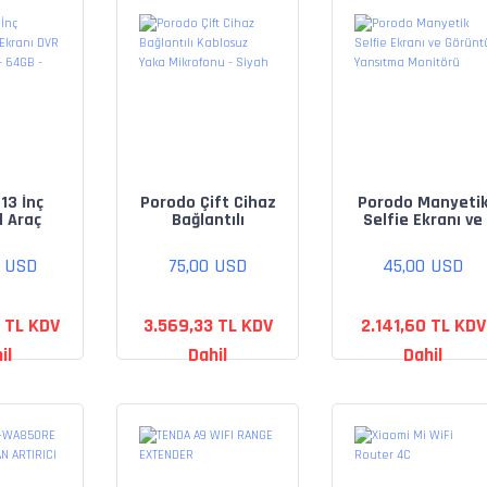
13 İnç
Porodo Çift Cihaz
Porodo Manyeti
d Araç
Bağlantılı
Selfie Ekranı ve
ı DVR
Kablosuz Yaka
Görüntü
i 4GB +
Mikrofonu - Siyah
Yansıtma
0 USD
75,00 USD
45,00 USD
 Siyah
Monitörü
8 TL KDV
3.569,33 TL KDV
2.141,60 TL KDV
il
Dahil
Dahil