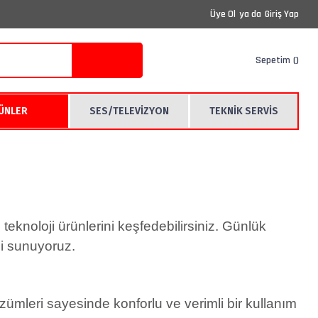
Üye Ol
ya da
Giriş Yap
Sepetim
RÜNLER
SES/TELEVİZYON
TEKNİK SERVİS
teknoloji ürünlerini keşfedebilirsiniz. Günlük
ği sunuyoruz.
mleri sayesinde konforlu ve verimli bir kullanım