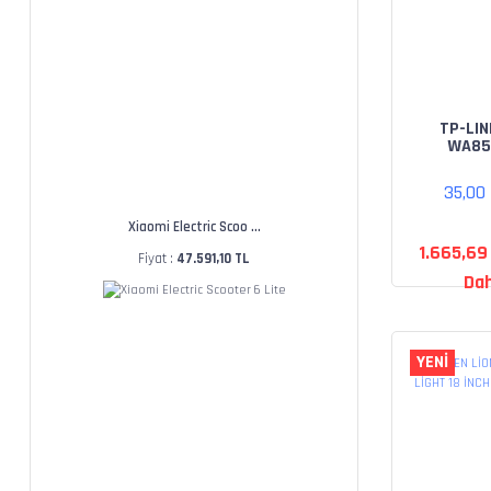
TP-LIN
WA85
300MBP
ARTI
35,00
Xiaomi Electric Scoo ...
1.665,69
Fiyat :
47.591,10 TL
Dah
YENİ