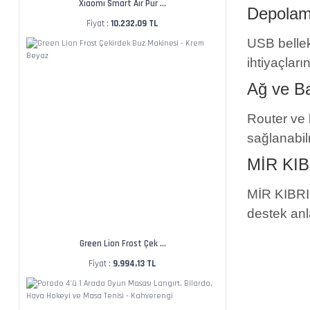
Xiaomi Smart Air Pur ...
Depolama
Fiyat :
10.232,09 TL
USB bellek
ihtiyaçlar
Ağ ve Ba
Router ve 
sağlanabil
MİR KIB
MİR KIBRIS,
destek anl
Green Lion Frost Çek ...
Fiyat :
9.994,13 TL