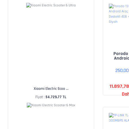
Porodo 
Androi
Ekran
Destekl
250,0
64GB -
11.897,7
Xiaomi Electric Scoo ...
Dah
Fiyat :
54.729,77 TL