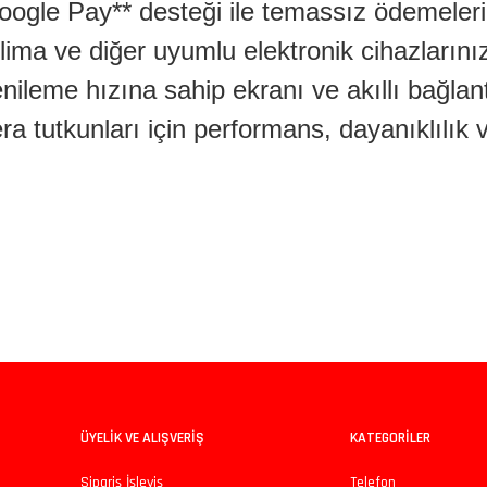
gle Pay** desteği ile temassız ödemeleriniz
 klima ve diğer uyumlu elektronik cihazların
ileme hızına sahip ekranı ve akıllı bağlantı
a tutkunları için performans, dayanıklılık 
iz gördüğünüz noktaları öneri formunu kullanarak tarafımıza iletebilirsiniz.
Bu ürüne ilk yorumu siz yapın!
Yorum Yaz
ÜYELİK VE ALIŞVERİŞ
KATEGORİLER
Sipariş İşleyiş
Telefon