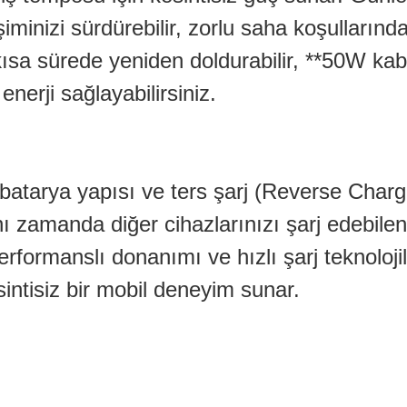
minizi sürdürebilir, zorlu saha koşullarınd
 kısa sürede yeniden doldurabilir, **50W kab
nerji sağlayabilirsiniz.
 batarya yapısı ve ters şarj (Reverse Charg
ynı zamanda diğer cihazlarınızı şarj edebile
formanslı donanımı ve hızlı şarj teknolojil
sintisiz bir mobil deneyim sunar.