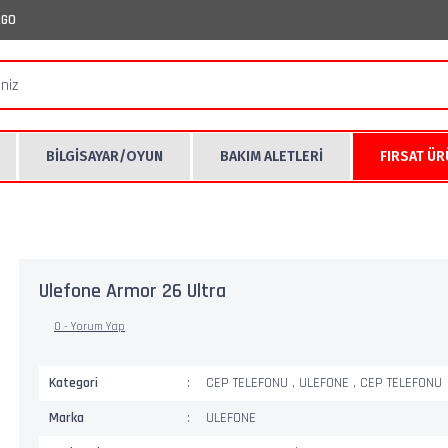
RGO
BİLGİSAYAR/OYUN
BAKIM ALETLERİ
FIRSAT Ü
Ulefone Armor 26 Ultra
0 - Yorum Yap
Kategori
CEP TELEFONU
,
ULEFONE
,
CEP TELEFONU
Marka
ULEFONE