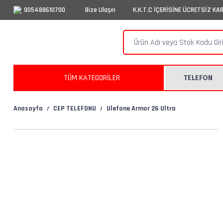
905488610700
Bize Ulaşın
K.K.T.C İÇERİSİNE ÜCRETSİZ KA
TÜM KATEGORİLER
TELEFON
Anasayfa
CEP TELEFONU
Ulefone Armor 26 Ultra