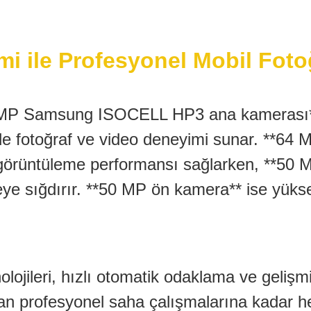
 ile Profesyonel Mobil Fotoğ
 MP Samsung ISOCELL HP3 ana kamerası** i
de fotoğraf ve video deneyimi sunar. **64 
örüntüleme performansı sağlarken, **50 MP
eye sığdırır. **50 MP ön kamera** ise yükse
ojileri, hızlı otomatik odaklama ve gelişmi
an profesyonel saha çalışmalarına kadar h