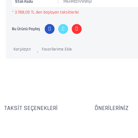
Stok Kodu
M6HMDVV99Rpl
* 3.788,05 TL den başlayan taksitlerle!
Bu Ürünü Paylaş
Karşılaştır
TAKSIT SEÇENEKLERI
ÖNERILERINIZ