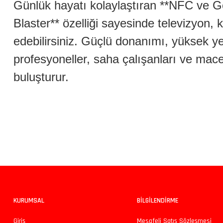
Günlük hayatı kolaylaştıran **NFC ve Goo
Blaster** özelliği sayesinde televizyon,
edebilirsiniz. Güçlü donanımı, yüksek yen
profesyoneller, saha çalışanları ve macer
buluşturur.
Bu ürünün fiyat bilgisi, resim, ürün açıklamalarında ve diğer konularda yeters
Görüş ve önerileriniz için teşekkür ederiz.
Ürün resmi kalitesiz, bozuk veya görüntülenemiyor.
Ürün açıklamasında eksik bilgiler bulunuyor.
Ürün bilgilerinde hatalar bulunuyor.
KURUMSAL
BİLGİLENDİRME
Ürün fiyatı diğer sitelerden daha pahalı.
Giriş
Mesafeli Satış Sözleşmesi