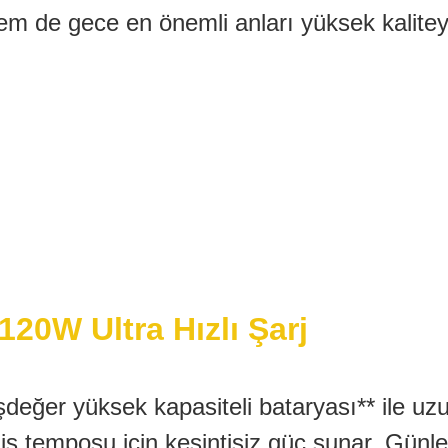
 de gece en önemli anları yüksek kaliteyl
20W Ultra Hızlı Şarj
eğer yüksek kapasiteli bataryası** ile uzu
n iş temposu için kesintisiz güç sunar. Gün