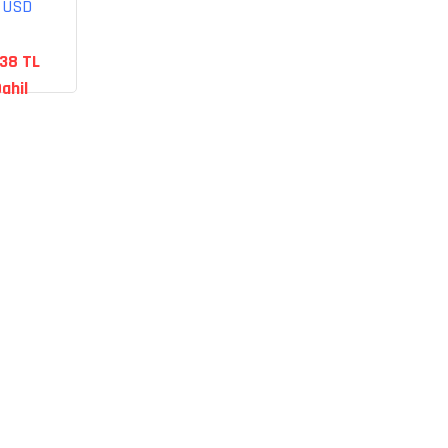
0 USD
ss
,38 TL
ahil