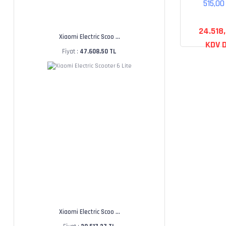
515,0
Bra
24.518
Xiaomi Electric Scoo ...
KDV D
Fiyat :
47.608,50 TL
Xiaomi Electric Scoo ...