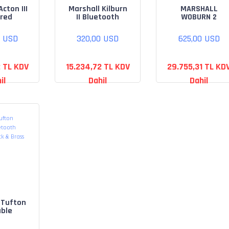
cton III
Marshall Kilburn
MARSHALL
red
II Bluetooth
WOBURN 2
ooth®
Speaker
SPEAKER
(Brown)
0 USD
320,00 USD
625,00 USD
2 TL KDV
15.234,72 TL KDV
29.755,31 TL KD
il
Dahil
Dahil
 Tufton
able
ooth
 Black &