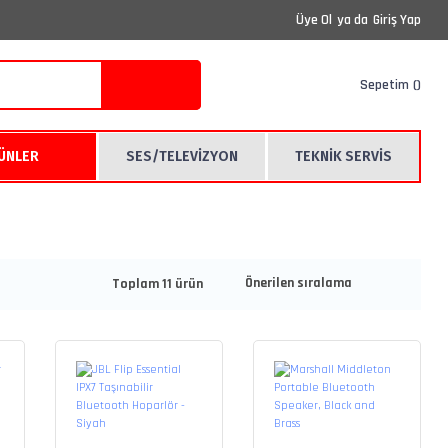
Üye Ol
ya da
Giriş Yap
Sepetim
RÜNLER
SES/TELEVİZYON
TEKNİK SERVİS
Toplam 11 ürün