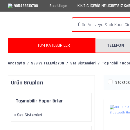
905488610700
Bize Ulaşın
K.K.T.C İÇERİSİNE ÜCRETSİZ KA
TÜM KATEGORİLER
TELEFON
Anasayfa
SES VE TELEVİZYON
Ses Sistemleri
Taşınabilir Hopa
Ürün Grupları
Stoktaki
Taşınabilir Hoparlörler
Ses Sistemleri