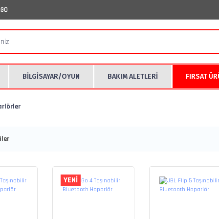
RGO
BİLGİSAYAR/OYUN
BAKIM ALETLERİ
FIRSAT Ü
rlörler
ler
YENİ