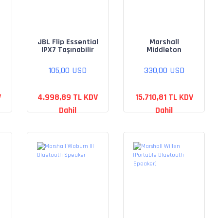
JBL Flip Essential
Marshall
IPX7 Taşınabilir
Middleton
Bluetooth
Portable
Hoparlör - Siyah
Bluetooth
105,00 USD
330,00 USD
Speaker, Black
and Brass
V
4.998,89 TL KDV
15.710,81 TL KDV
Dahil
Dahil