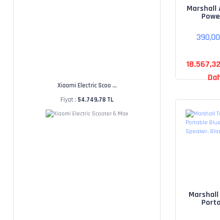
Marshall A
Powe
Bluet
speaker 
390,0
18.567,3
Dah
Xiaomi Electric Scoo ...
Fiyat :
54.749,78 TL
Marshall
Port
Bluet
Speaker,