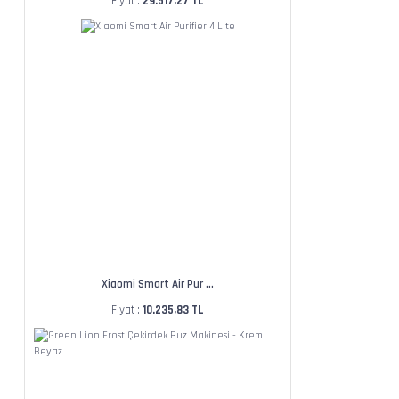
Fiyat :
29.517,27 TL
Xiaomi Smart Air Pur ...
Fiyat :
10.235,83 TL