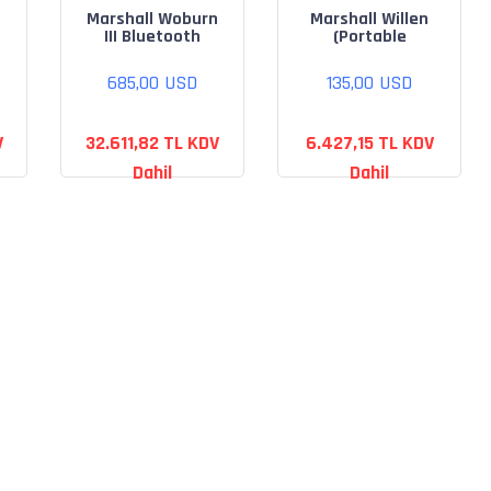
Marshall Woburn
Marshall Willen
III Bluetooth
(Portable
Speaker
Bluetooth
Speaker)
685,00 USD
135,00 USD
V
32.611,82 TL KDV
6.427,15 TL KDV
Dahil
Dahil