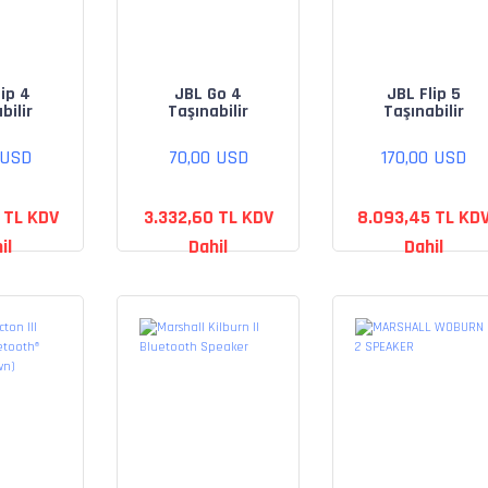
ip 4
JBL Go 4
JBL Flip 5
bilir
Taşınabilir
Taşınabilir
ooth
Bluetooth
Bluetooth
rlör
Hoparlör
Hoparlör
 USD
70,00 USD
170,00 USD
 TL KDV
3.332,60 TL KDV
8.093,45 TL KD
il
Dahil
Dahil