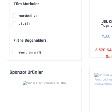
Tüm Markalar
Marshall (7)
JBL Cl
JBL (4)
Taşına
Bluet
Hopa
75,00
Filtre Seçenekleri
3.570,64
Yeni Ürünler (1)
Dah
Sponsor Ürünler