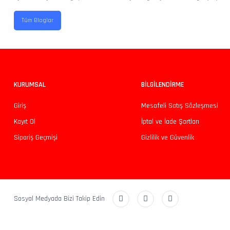
Tüm Bloglar
KURUMSAL
BİLGİLENDİRME
Giriş
Mesafeli Satış Sözleşmesi
Kayıt Ol
İptal ve İade Şartları
Sipariş Geçmişi
Gizlilik ve Güvenlik
Sosyal Medyada Bizi Takip Edin