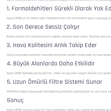
1. Formaldehitleri Sürekli Olarak Yok Ed
Dyson BP06'un en dikkat çekici özelliklerinden biri formaldehit gazını algılayıp 
2. Son Derece Sessiz Çalışır
Büyük alanlar için tasarlanmasına rağmen oldukça sessiz çalışır. Özellikle gece ku
3. Hava Kalitesini Anlık Takip Eder
Cihaz üzerindeki sensörler havadaki kirleticileri sürekli analiz eder ve hava kalite
4. Büyük Alanlarda Daha Etkilidir
Dyson BP06 özellikle geniş salonlar, ofisler ve açık plan yaşam alanları için geliştir
5. Uzun Ömürlü Filtre Sistemi Sunar
HEPA filtre sistemi sayesinde mikroskobik partikülleri yakalayabilir ve uzun süre y
Sonuç
Dyson BP06 yalnızca güçlü bir hava temizleyici değil, aynı zamanda gelişmiş sens