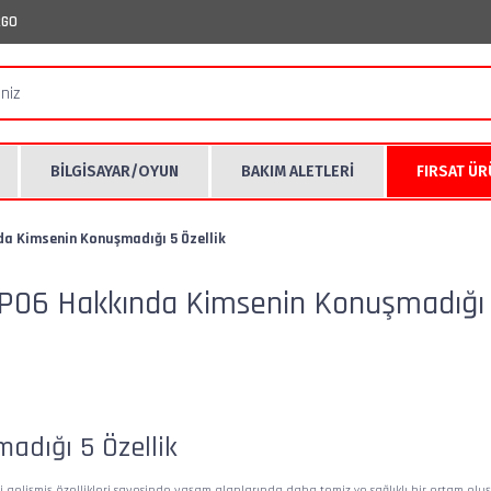
RGO
BİLGİSAYAR/OYUN
BAKIM ALETLERİ
FIRSAT Ü
a Kimsenin Konuşmadığı 5 Özellik
P06 Hakkında Kimsenin Konuşmadığı 5
dığı 5 Özellik
i gelişmiş özellikleri sayesinde yaşam alanlarında daha temiz ve sağlıklı bir ortam oluşt