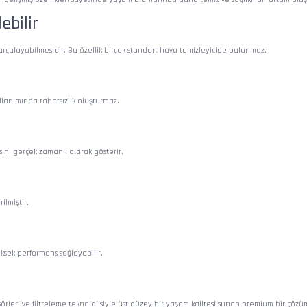
ebilir
parçalayabilmesidir. Bu özellik birçok standart hava temizleyicide bulunmaz.
llanımında rahatsızlık oluşturmaz.
sini gerçek zamanlı olarak gösterir.
ilmiştir.
üksek performans sağlayabilir.
örleri ve filtreleme teknolojisiyle üst düzey bir yaşam kalitesi sunan premium bir çözü