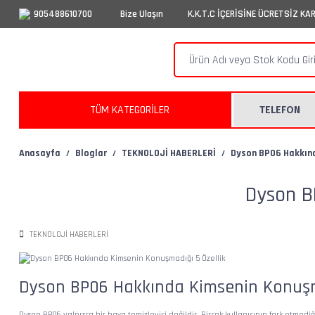
905488610700
Bize Ulaşın
K.K.T.C İÇERİSİNE ÜCRETSİZ KA
TÜM KATEGORİLER
TELEFON
Anasayfa
Bloglar
TEKNOLOJİ HABERLERİ
Dyson BP06 Hakkınd
Dyson B
TEKNOLOJİ HABERLERİ
Dyson BP06 Hakkında Kimsenin Konuşma
Dyson BP06 yalnızca bir hava temizleyici değildir. Birçok kullanıcının fark etmediğ