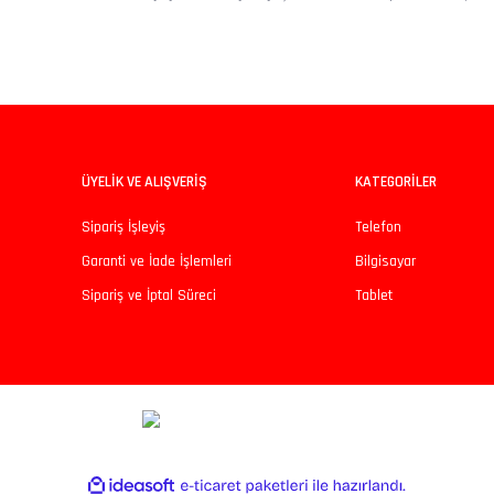
ÜYELİK VE ALIŞVERİŞ
KATEGORİLER
Sipariş İşleyiş
Telefon
Garanti ve İade İşlemleri
Bilgisayar
Sipariş ve İptal Süreci
Tablet
ile
ideasoft
e-