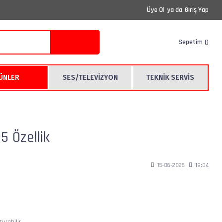
Üye Ol
ya da
Giriş Yap
Sepetim
RÜNLER
SES/TELEVİZYON
TEKNİK SERVİS
 Özellik
15-06-2026
18:04
urabilir.