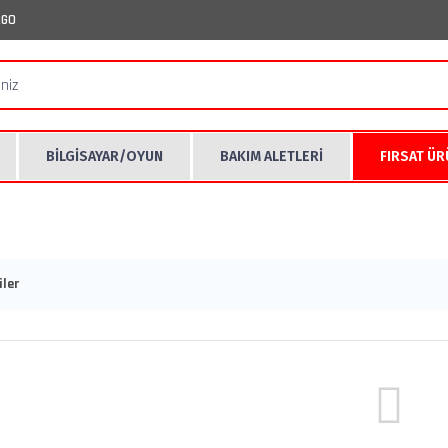
RGO
BİLGİSAYAR/OYUN
BAKIM ALETLERİ
FIRSAT Ü
ler