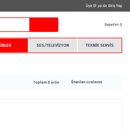
Üye Ol
ya da
Giriş Yap
Sepetim
RÜNLER
SES/TELEVİZYON
TEKNİK SERVİS
Toplam 0 ürün