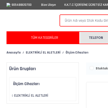
905488610700
Bize Ulaşın
K.K.T.C İÇERİSİNE ÜCRETSİZ KA
TÜM KATEGORİLER
TELEFON
Anasayfa
ELEKTRİKLİ EL ALETLERİ
Ölçüm Cihazları
Ürün Grupları
Stoktaki
Ölçüm Cihazları
ELEKTRİKLİ EL ALETLERİ