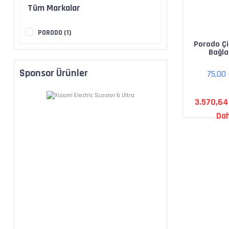
Tüm Markalar
PORODO (1)
Porodo Çi
Bağlan
Kablosu
Mikrofonu
Sponsor Ürünler
75,00
3.570,64
Dah