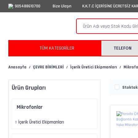
905488610700
Bize Ulaşın
K.K.T.C İÇERİSİNE ÜCRETSİZ KA
TÜM KATEGORİLER
TELEFON
Anasayfa
ÇEVRE BİRİMLERİ
İçerik Üretici Ekipmanları
Mikrofo
Ürün Grupları
Stoktaki
Mikrofonlar
İçerik Üretici Ekipmanları