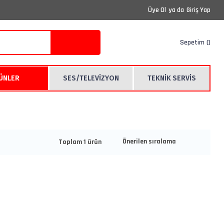
Üye Ol
ya da
Giriş Yap
Sepetim
RÜNLER
SES/TELEVİZYON
TEKNİK SERVİS
Toplam 1 ürün