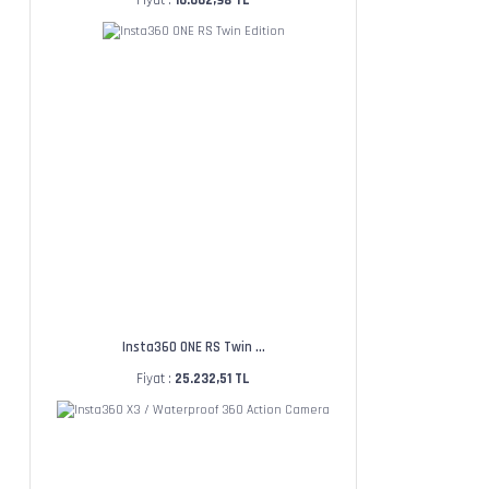
Fiyat :
16.662,98 TL
Insta360 ONE RS Twin ...
Fiyat :
25.232,51 TL