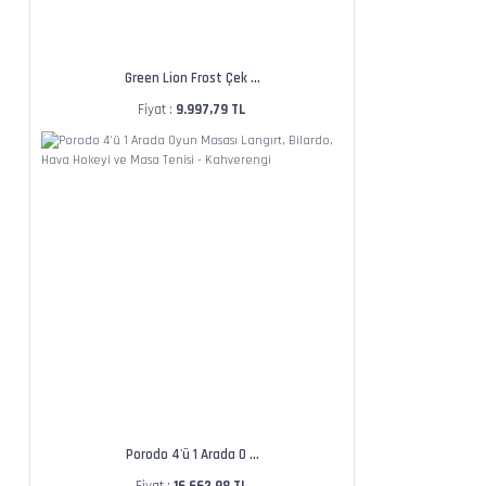
Green Lion Frost Çek ...
Fiyat :
9.997,79 TL
Porodo 4'ü 1 Arada O ...