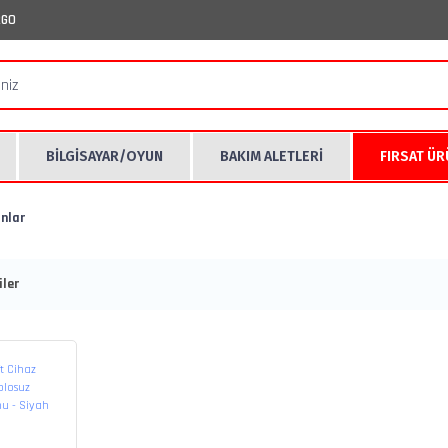
RGO
BİLGİSAYAR/OYUN
BAKIM ALETLERİ
FIRSAT Ü
nlar
ler