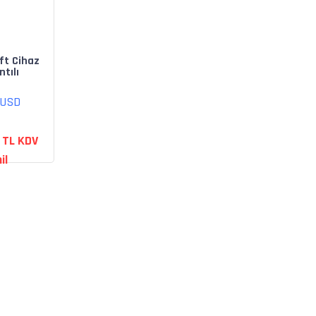
ft Cihaz
tılı
z Yaka
 - Siyah
 USD
 TL KDV
il