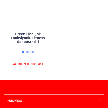
Green Lion Çok
Fonksiyonlu Fitness
Sehpası - Gri
900,00 USD
42.831,99 TL KDV Dahil
KURUMSAL