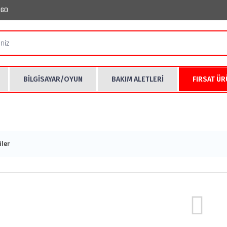
RGO
BİLGİSAYAR/OYUN
BAKIM ALETLERİ
FIRSAT Ü
ler