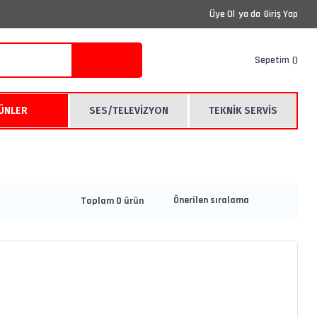
Üye Ol
ya da
Giriş Yap
Sepetim
RÜNLER
SES/TELEVİZYON
TEKNİK SERVİS
Toplam 0 ürün