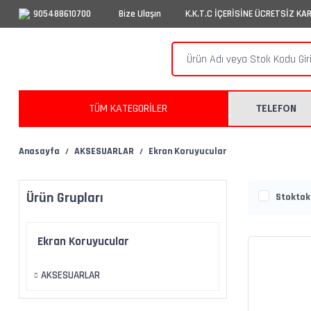
905488610700
Bize Ulaşın
K.K.T.C İÇERİSİNE ÜCRETSİZ KA
TÜM KATEGORİLER
TELEFON
Anasayfa
AKSESUARLAR
Ekran Koruyucular
Ürün Grupları
Stoktaki
Ekran Koruyucular
AKSESUARLAR