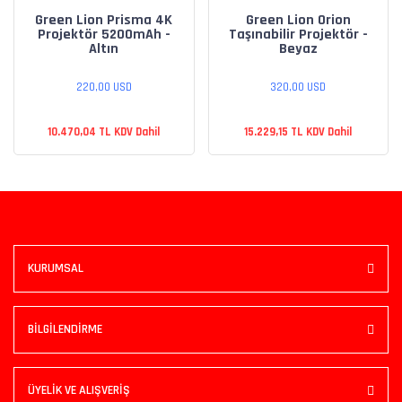
Green Lion Prisma 4K
Green Lion Orion
Projektör 5200mAh -
Taşınabilir Projektör -
Altın
Beyaz
220,00 USD
320,00 USD
10.470,04 TL KDV Dahil
15.229,15 TL KDV Dahil
KURUMSAL
BİLGİLENDİRME
ÜYELİK VE ALIŞVERİŞ