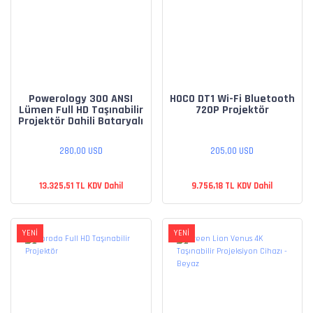
Powerology 300 ANSI
HOCO DT1 Wi-Fi Bluetooth
Lümen Full HD Taşınabilir
720P Projektör
Projektör Dahili Bataryalı
280,00 USD
205,00 USD
13.325,51 TL KDV Dahil
9.756,18 TL KDV Dahil
YENİ
YENİ