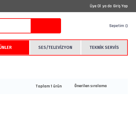
Üye Ol
ya da
Giriş Yap
Sepetim
RÜNLER
SES/TELEVİZYON
TEKNİK SERVİS
Toplam 1 ürün