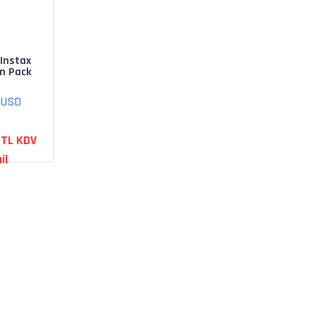
 Instax
in Pack
 Sayfa)
 USD
 TL KDV
il