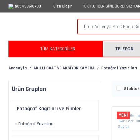
905488610700
Bize Ulaşın
K.K.T.C İÇERİSİNE ÜCRETSİZ KA
TÜM KATEGORİLER
TELEFON
Anasayfa
AKILLI SAAT VE AKSİYON KAMERA
Fotoğraf Yazıcıları
Ürün Grupları
Stoktaki
Fotoğraf Kağıtları ve Filmler
YENİ
Fotoğraf Yazıcıları