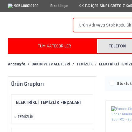
905488610700
Bize Ulaşın
K.K.T.C İÇERİSİNE ÜCRETSİZ KA
TÜM KATEGORİLER
TELEFON
Anasayfa
BAKIM VE EV ALETLERİ
TEMİZLİK
ELEKTRİKLİ TEMİZ
Ürün Grupları
Stoktaki
ELEKTRİKLİ TEMİZLİK FIRÇALARI
TEMİZLİK