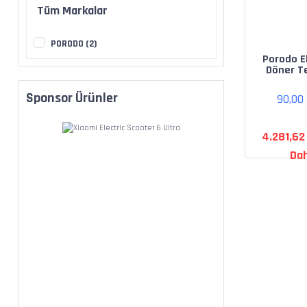
Tüm Markalar
PORODO (2)
Porodo El
Döner T
Fırçası Se
Bey
Sponsor Ürünler
90,00
4.281,62
Dah