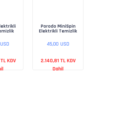
ektrikli
Porodo MiniSpin
emizlik
Elektrikli Temizlik
ti IPX6 -
Fırçası - Beyaz
az
 USD
45,00 USD
 TL KDV
2.140,81 TL KDV
il
Dahil