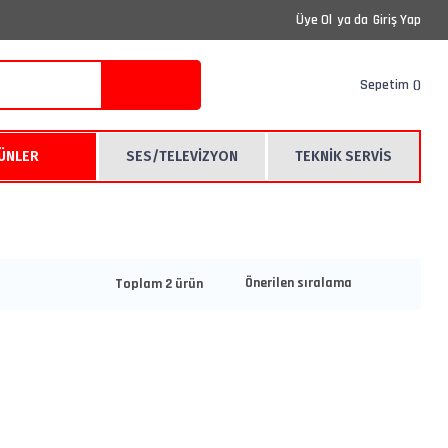
Üye Ol
ya da
Giriş Yap
Sepetim
RÜNLER
SES/TELEVİZYON
TEKNİK SERVİS
Toplam 2 ürün