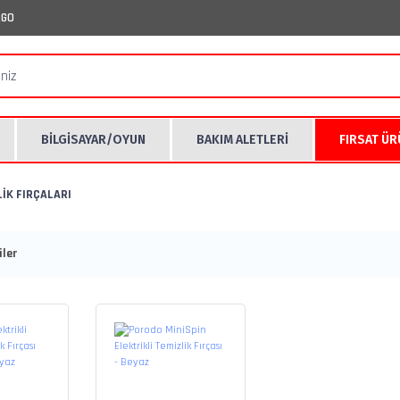
RGO
BİLGİSAYAR/OYUN
BAKIM ALETLERİ
FIRSAT Ü
LİK FIRÇALARI
ler