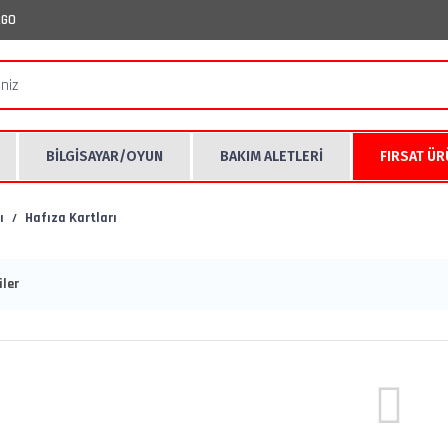
RGO
BİLGİSAYAR/OYUN
BAKIM ALETLERİ
FIRSAT Ü
ı
Hafıza Kartları
ler