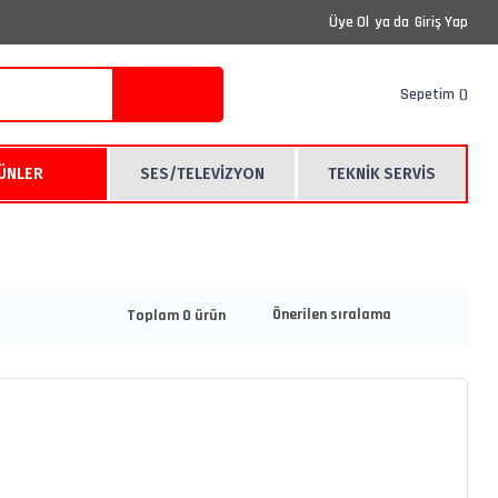
Üye Ol
ya da
Giriş Yap
Sepetim
RÜNLER
SES/TELEVİZYON
TEKNİK SERVİS
Toplam 0 ürün