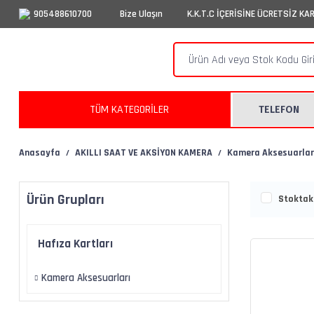
905488610700
Bize Ulaşın
K.K.T.C İÇERİSİNE ÜCRETSİZ KA
TÜM KATEGORİLER
TELEFON
Anasayfa
AKILLI SAAT VE AKSİYON KAMERA
Kamera Aksesuarlar
Ürün Grupları
Stoktaki
Hafıza Kartları
Kamera Aksesuarları