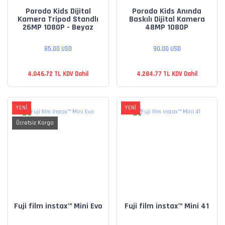
Porodo Kids Dijital
Porodo Kids Anında
Kamera Tripod Standlı
Baskılı Dijital Kamera
26MP 1080P - Beyaz
48MP 1080P
85,00 USD
90,00 USD
4.046,72 TL KDV Dahil
4.284,77 TL KDV Dahil
YENİ
YENİ
Ücretsiz Kargo
Fuji film instax™ Mini Evo
Fuji film instax™ Mini 41