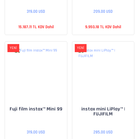
319,00 USD
209,00 USD
15.187,11 TL KDV Dahil
9.950,18 TL KDV Dahil
YENİ
YENİ
Fuji film instax™ Mini 99
instax mini LiPlay™ |
FUJIFILM
319,00 USD
285,00 USD