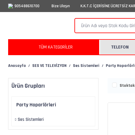
905488610700
Bize Ulaşın
K.K.T.C İÇERİSİNE ÜCRETSİZ KA
TÜM KATEGORİLER
TELEFON
Anasayfa
SES VE TELEVİZYON
Ses Sistemleri
Party Hoparlörl
Ürün Grupları
Stoktaki
Party Hoparlörleri
Ses Sistemleri