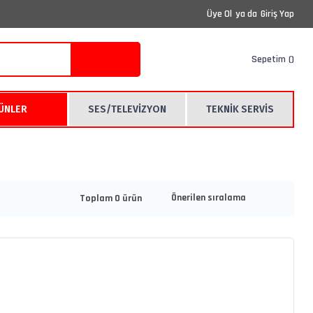
Üye Ol
ya da
Giriş Yap
Sepetim
RÜNLER
SES/TELEVİZYON
TEKNİK SERVİS
Toplam 0 ürün