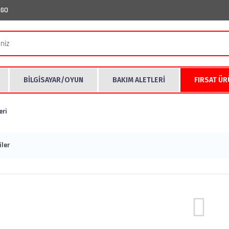
RGO
BİLGİSAYAR/OYUN
BAKIM ALETLERİ
FIRSAT Ü
eri
ler