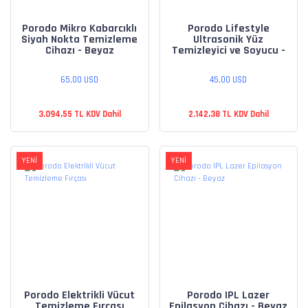
Porodo Mikro Kabarcıklı
Porodo Lifestyle
Siyah Nokta Temizleme
Ultrasonik Yüz
Cihazı - Beyaz
Temizleyici ve Soyucu -
Beyaz
65,00 USD
45,00 USD
3.094,55 TL KDV Dahil
2.142,38 TL KDV Dahil
YENİ
YENİ
Porodo Elektrikli Vücut
Porodo IPL Lazer
Temizleme Fırçası
Epilasyon Cihazı - Beyaz