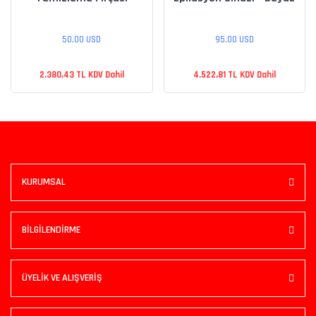
50,00 USD
95,00 USD
2.380,43 TL KDV Dahil
4.522,81 TL KDV Dahil
KURUMSAL
BİLGİLENDİRME
ÜYELİK VE ALIŞVERİŞ