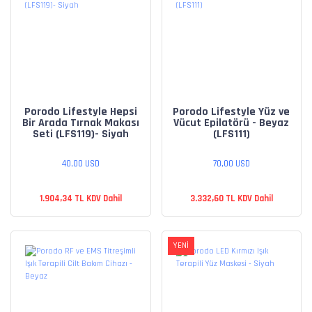
Taşınabilir Güç İstasyonları
Porodo Lifestyle Hepsi
Porodo Lifestyle Yüz ve
Bir Arada Tırnak Makası
Vücut Epilatörü - Beyaz
Seti (LFS119)- Siyah
(LFS111)
40,00 USD
70,00 USD
1.904,34 TL KDV Dahil
3.332,60 TL KDV Dahil
YENİ