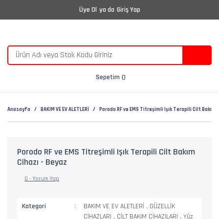
Üye Ol
ya da
Giriş Yap
Sepetim
Anasayfa
BAKIM VE EV ALETLERİ
Porodo RF ve EMS Titreşimli Işık Terapili Cilt Bakım 
Porodo RF ve EMS Titreşimli Işık Terapili Cilt Bakım
Cihazı - Beyaz
0 - Yorum Yap
Kategori
BAKIM VE EV ALETLERİ
,
GÜZELLİK
CİHAZLARI
,
CİLT BAKIM CİHAZILARI
,
Yüz