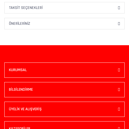
TAKSIT SEÇENEKLERI
ÖNERILERINIZ
KURUMSAL
BİLGİLENDİRME
ÜYELİK VE ALIŞVERİŞ
KATEGORİLER