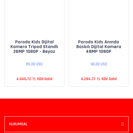
Porodo Kids Dijital
Porodo Kids Anında
Kamera Tripod Standlı
Baskılı Dijital Kamera
26MP 1080P - Beyaz
48MP 1080P
85,00 USD
90,00 USD
4.046,72 TL KDV Dahil
4.284,77 TL KDV Dahil
KURUMSAL