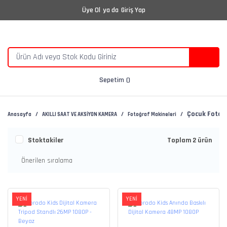
Üye Ol
ya da
Giriş Yap
Sepetim
Çocuk Fotoğr
Anasayfa
AKILLI SAAT VE AKSİYON KAMERA
Fotoğraf Makineleri
Stoktakiler
Toplam 2 ürün
YENİ
YENİ