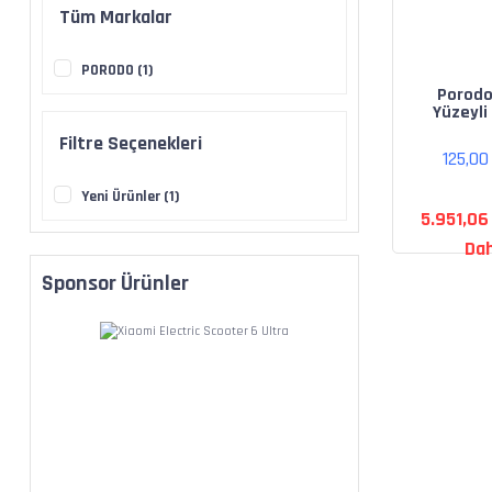
Tüm Markalar
PORODO (1)
Porod
Yüzeyli 
Izg
Filtre Seçenekleri
Çıkarıl
125,0
Plakalı 
Yeni Ürünler (1)
5.951,06
Dah
Sponsor Ürünler