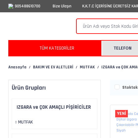
905488610700
Bize Ulaşın
K.K.T.C İÇERİSİNE ÜCRETSİZ KA
TÜM KATEGORİLER
TELEFON
Anasayfa
BAKIM VE EV ALETLERİ
MUTFAK
IZGARA ve ÇOK AMAÇ
Ürün Grupları
Stoktaki
IZGARA ve ÇOK AMAÇLI PİŞİRİCİLER
YENİ
MUTFAK