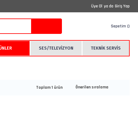
Üye Ol
ya da
Giriş Yap
Sepetim
RÜNLER
SES/TELEVİZYON
TEKNİK SERVİS
Toplam 1 ürün