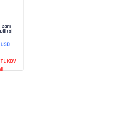
o Cam
Dijital
ara
abilir
0 USD
- Siyah
 TL KDV
il