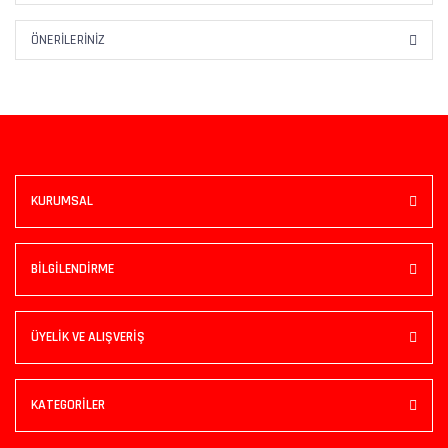
ÖNERILERINIZ
KURUMSAL
BİLGİLENDİRME
ÜYELİK VE ALIŞVERİŞ
KATEGORİLER