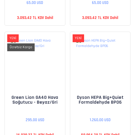
65,00 USD
65,00 USD
3.093,42 TL KDV Dahil
3.093,42 TL KDV Dahil
YENİ
YENİ
Ücretsiz Kargo
Green Lion GA40 Hava
Dyson HEPA Big+Quiet
Soğutucu - Beyaz/Gri
Formaldehyde BP06
295,00 USD
1.260,00 USD
14.039,37 TL KDV Dahil
59.964,79 TL KDV Dahil