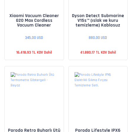
Xiaomi Vacuum Cleaner
Dyson Detect Submarine
G20 Max Cordless
V15s™ (ıslak ve kuru
Vacuum Cleaner
temizleme) Kablosuz
süpürge
345,00 USD
880,00 USD
16.418,93 TL KDV Dahil
41.880,17 TL KDV Dahil
Porodo Retro Buharlı Ütü
Porodo Lifestyle IPX6