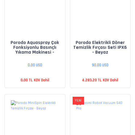
Porodo Aquaspray Çok
Porodo Elektrikli Döner
Fonksiyonlu Basınçlı
Temizlik Fırçası Seti IPX6
Yıkama Makinesi -
- Beyaz
Turuncu
0,00 USD
90,00 USD
0,00 TL KDV Dahil
4.283,20 TL KDV Dahil
YENİ