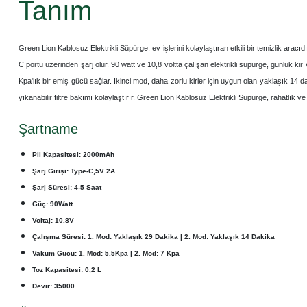
Tanım
Green Lion Kablosuz Elektrikli Süpürge, ev işlerini kolaylaştıran etkili bir temizlik ara
C portu üzerinden şarj olur. 90 watt ve 10,8 voltta çalışan elektrikli süpürge, günlük kir 
Kpa'lık bir emiş gücü sağlar. İkinci mod, daha zorlu kirler için uygun olan yaklaşık 14 d
yıkanabilir filtre bakımı kolaylaştırır. Green Lion Kablosuz Elektrikli Süpürge, rahatlık ve
Şartname
Pil Kapasitesi: 2000mAh
Şarj Girişi: Type-C,5V 2A
Şarj Süresi: 4-5 Saat
Güç: 90Watt
Voltaj: 10.8V
Çalışma Süresi: 1. Mod: Yaklaşık 29 Dakika | 2. Mod: Yaklaşık 14 Dakika
Vakum Gücü: 1. Mod: 5.5Kpa | 2. Mod: 7 Kpa
Toz Kapasitesi: 0,2 L
Devir: 35000