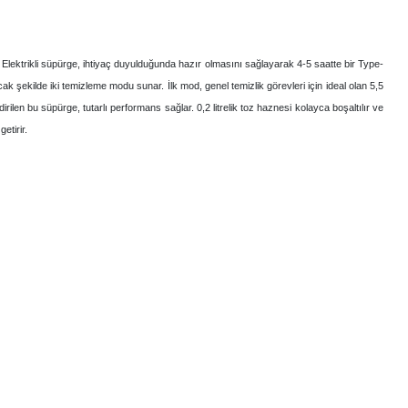
r. Elektrikli süpürge, ihtiyaç duyulduğunda hazır olmasını sağlayarak 4-5 saatte bir Type-
acak şekilde iki temizleme modu sunar. İlk mod, genel temizlik görevleri için ideal olan 5,5
ilen bu süpürge, tutarlı performans sağlar. 0,2 litrelik toz haznesi kolayca boşaltılır ve
etirir.