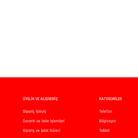
iz gördüğünüz noktaları öneri formunu kullanarak tarafımıza iletebilirsiniz.
Bu ürüne ilk yorumu siz yapın!
Yorum Yaz
ÜYELİK VE ALIŞVERİŞ
KATEGORİLER
Sipariş İşleyiş
Telefon
Garanti ve İade İşlemleri
Bilgisayar
Sipariş ve İptal Süreci
Tablet