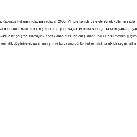
cıdır. Kablosuz kullanım kolaylığı sağlayan 2000mAh pile sahiptir ve evde esnek kullanım sağla
ve döküntüleri halletmek için yeterli emiş gücü sağlar. Elektrikli süpürge, farklı ihtiyaçlara uy
akikalık bir çalışma süresiyle 7 Kpa'lık daha güçlü bir emiş sunar. 35000 RPM motorla güçlendir
 verimlilik düşünülerek tasarlanmıştır ve bu da onu günlük kullanım için pratik bir seçim haline g