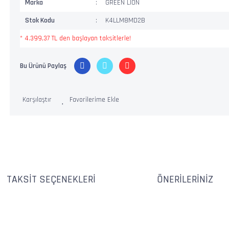
Marka
GREEN LION
Stok Kodu
K4LLM8MD2B
* 4.399,37 TL den başlayan taksitlerle!
Bu Ürünü Paylaş
Karşılaştır
TAKSIT SEÇENEKLERI
ÖNERILERINIZ