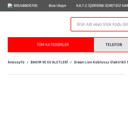
905488610700
Bize Ulaşın
K.K.T.C İÇERİSİNE ÜCRETSİZ KA
TÜM KATEGORİLER
TELEFON
Anasayfa
BAKIM VE EV ALETLERİ
Green Lion Kablosuz Elektrikli