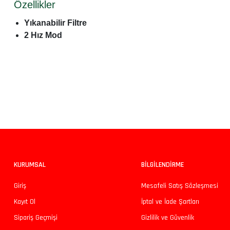
Özellikler
Yıkanabilir Filtre
2 Hız Mod
Bu ürünün fiyat bilgisi, resim, ürün açıklamalarında ve diğer konularda yeters
Görüş ve önerileriniz için teşekkür ederiz.
Ürün resmi kalitesiz, bozuk veya görüntülenemiyor.
Ürün açıklamasında eksik bilgiler bulunuyor.
Ürün bilgilerinde hatalar bulunuyor.
KURUMSAL
BİLGİLENDİRME
Ürün fiyatı diğer sitelerden daha pahalı.
Giriş
Mesafeli Satış Sözleşmesi
Bu ürüne benzer farklı alternatifler olmalı.
Kayıt Ol
İptal ve İade Şartları
Sipariş Geçmişi
Gizlilik ve Güvenlik