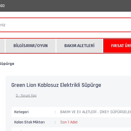
RGO
BİLGİSAYAR/OYUN
BAKIM ALETLERİ
FIRSAT Ü
 Süpürge
Green Lion Kablosuz Elektrikli Süpürge
0 - Yorum Yap
Kategori
BAKIM VE EV ALETLERİ
,
DİKEY SÜPÜRGELE
Kalan Stok Miktarı
Son 1 Adet