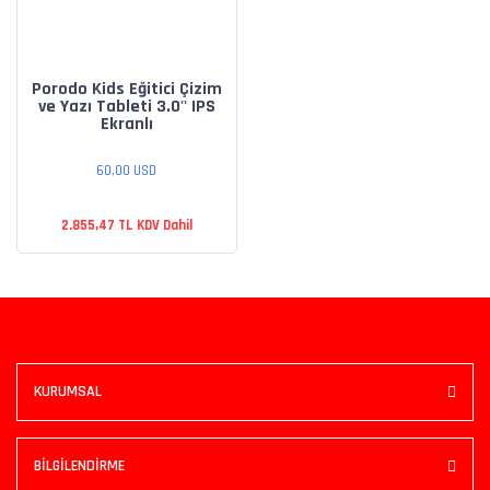
Porodo Kids Eğitici Çizim
ve Yazı Tableti 3.0'' IPS
Ekranlı
60,00 USD
2.855,47 TL KDV Dahil
KURUMSAL
BİLGİLENDİRME