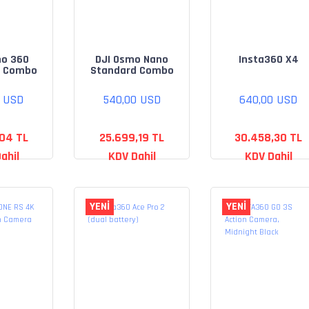
mo 360
DJI Osmo Nano
Insta360 X4
d Combo
Standard Combo
(128GB)
0 USD
540,00 USD
640,00 USD
,04 TL
25.699,19 TL
30.458,30 TL
ahil
KDV Dahil
KDV Dahil
YENİ
YENİ