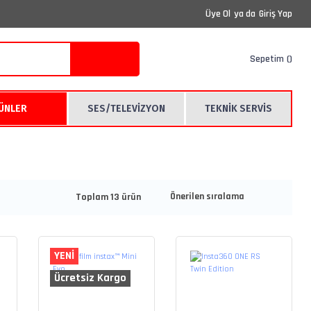
Üye Ol
ya da
Giriş Yap
Sepetim
RÜNLER
SES/TELEVİZYON
TEKNİK SERVİS
Toplam 13 ürün
YENİ
Ücretsiz Kargo