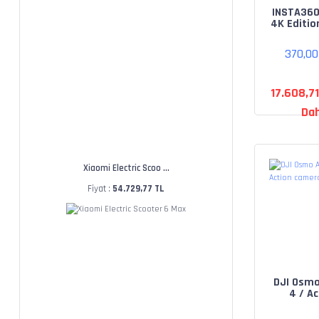
INSTA360
4K Editio
Cam
370,0
17.608,7
Dah
Xiaomi Electric Scoo ...
Fiyat :
54.729,77 TL
DJI Osmo
4 / Ac
cam