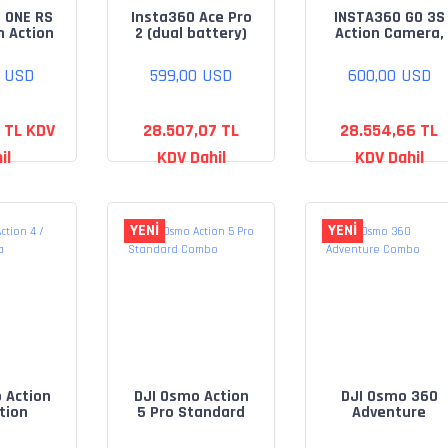
 ONE RS
Insta360 Ace Pro
INSTA360 GO 3S
n Action
2 (dual battery)
Action Camera,
era
Midnight Black
0 USD
599,00 USD
600,00 USD
1 TL KDV
28.507,07 TL
28.554,66 TL
il
KDV Dahil
KDV Dahil
YENİ
YENİ
 Action
DJI Osmo Action
DJI Osmo 360
tion
5 Pro Standard
Adventure
era
Combo
Combo