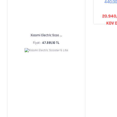
440,0
20.940
KDV D
Xiaomi Electric Scoo ...
Fiyat :
47.591,10 TL