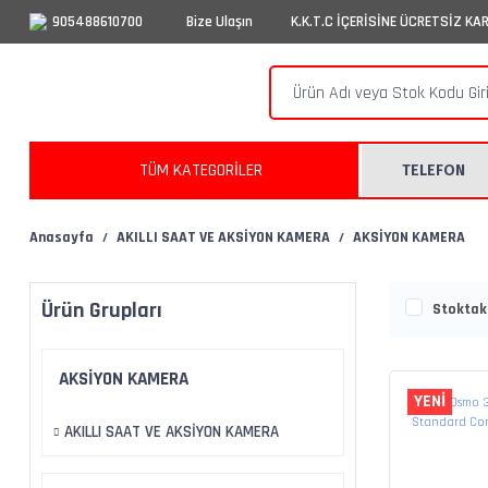
905488610700
Bize Ulaşın
K.K.T.C İÇERİSİNE ÜCRETSİZ KA
TÜM KATEGORİLER
TELEFON
Anasayfa
AKILLI SAAT VE AKSİYON KAMERA
AKSİYON KAMERA
Ürün Grupları
Stoktaki
AKSİYON KAMERA
YENİ
AKILLI SAAT VE AKSİYON KAMERA