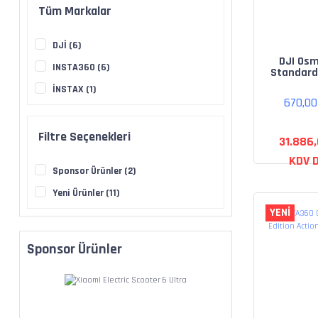
Tüm Markalar
DJİ (6)
DJI Os
INSTA360 (6)
Standar
İNSTAX (1)
670,0
Filtre Seçenekleri
31.886
KDV D
Sponsor Ürünler (2)
Yeni Ürünler (11)
YENİ
Sponsor Ürünler