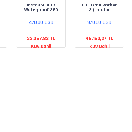
Insta360 X3 /
DJI Osmo Pocket
Waterproof 360
3 (creator
Action Camera
combo)
470,00 USD
970,00 USD
22.367,82 TL
46.163,37 TL
KDV Dahil
KDV Dahil