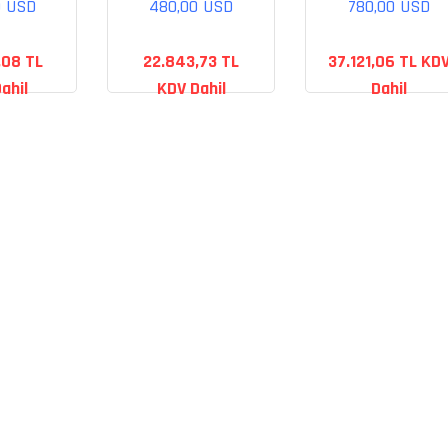
0 USD
480,00 USD
780,00 USD
,08 TL
22.843,73 TL
37.121,06 TL KD
ahil
KDV Dahil
Dahil