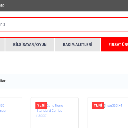
RGO
BİLGİSAYAR/OYUN
BAKIM ALETLERİ
FIRSAT Ü
ler
YENİ
YENİ