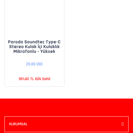
Porodo Soundtec Type-C
Stereo Kulak İçi Kulaklık
Mikrofonlu - Yüksek
Netlik
20,00 USD
951,82 TL KDV Dahil
KURUMSAL