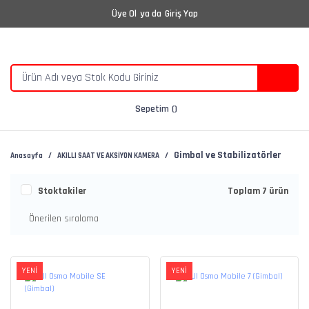
Üye Ol
ya da
Giriş Yap
Sepetim
Gimbal ve Stabilizatörler
Anasayfa
AKILLI SAAT VE AKSİYON KAMERA
Stoktakiler
Toplam 7 ürün
YENİ
YENİ