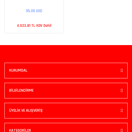
95,00 USD
4.522,81 TL KDV Dahil
KURUMSAL
BİLGİLENDİRME
ÜYELİK VE ALIŞVERİŞ
KATEGORİLER