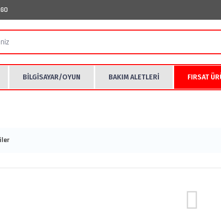
RGO
BİLGİSAYAR/OYUN
BAKIM ALETLERİ
FIRSAT Ü
ler