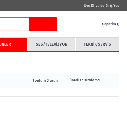
Üye Ol
ya da
Giriş Yap
Sepetim
RÜNLER
SES/TELEVİZYON
TEKNİK SERVİS
Toplam 0 ürün