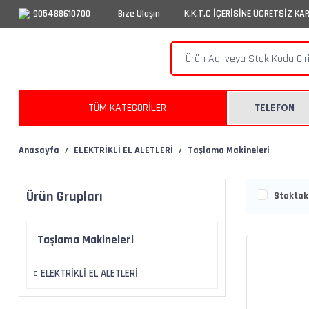
905488610700
Bize Ulaşın
K.K.T.C İÇERİSİNE ÜCRETSİZ KA
TÜM KATEGORİLER
TELEFON
Anasayfa
ELEKTRİKLİ EL ALETLERİ
Taşlama Makineleri
Ürün Grupları
Stoktaki
Taşlama Makineleri
ELEKTRİKLİ EL ALETLERİ