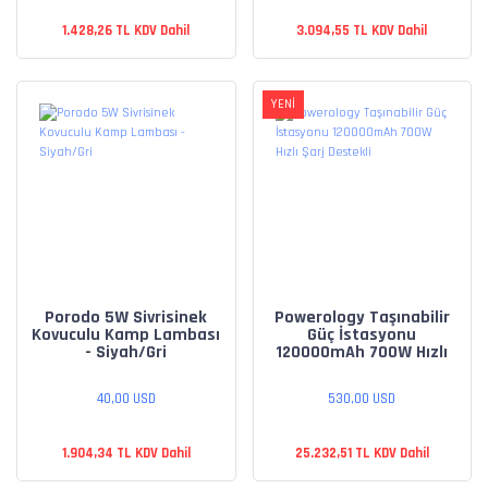
1.428,26 TL KDV Dahil
3.094,55 TL KDV Dahil
YENİ
Porodo 5W Sivrisinek
Powerology Taşınabilir
Kovuculu Kamp Lambası
Güç İstasyonu
- Siyah/Gri
120000mAh 700W Hızlı
Şarj Destekli
40,00 USD
530,00 USD
1.904,34 TL KDV Dahil
25.232,51 TL KDV Dahil