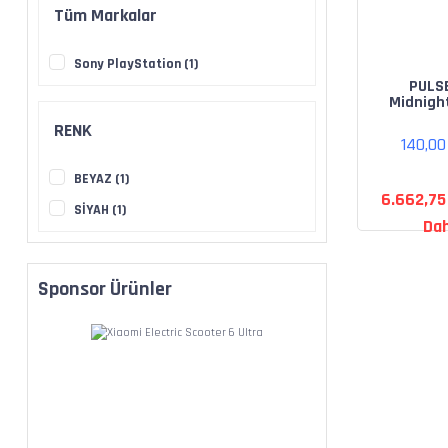
Tüm Markalar
Sony PlayStation (1)
PULS
Midnigh
Wireless
RENK
(PS
140,0
BEYAZ (1)
6.662,75
SİYAH (1)
Dah
Sponsor Ürünler