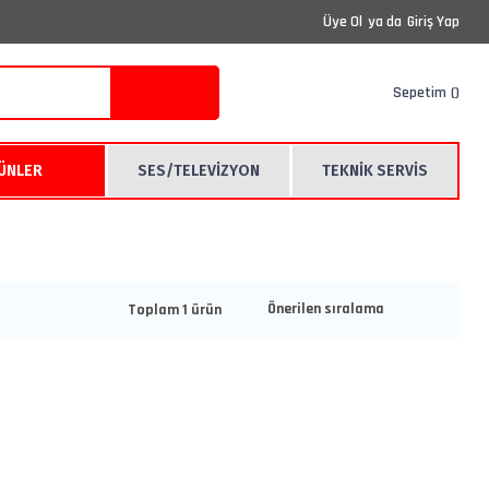
Üye Ol
ya da
Giriş Yap
Sepetim
RÜNLER
SES/TELEVİZYON
TEKNİK SERVİS
Toplam 1 ürün