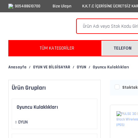
905488610700
Bize Ulaşın
K.K.T.C İÇERİSİNE ÜCRETSİZ KA
TÜM KATEGORİLER
TELEFON
Anasayfa
OYUN VE BİLGİSAYAR
OYUN
Oyuncu Kulaklıkları
Ürün Grupları
Stoktaki
Oyuncu Kulaklıkları
OYUN