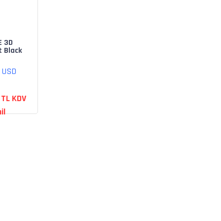
E 3D
t Black
 Headset
5)
0 USD
 TL KDV
il