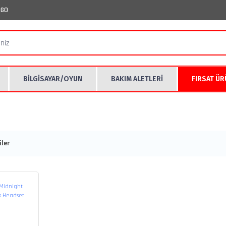
RGO
BİLGİSAYAR/OYUN
BAKIM ALETLERİ
FIRSAT Ü
ler