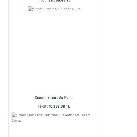
Fiyat :
29.506,48 TL
Xiaomi Smart Air Pur ...
Fiyat :
10.232,09 TL