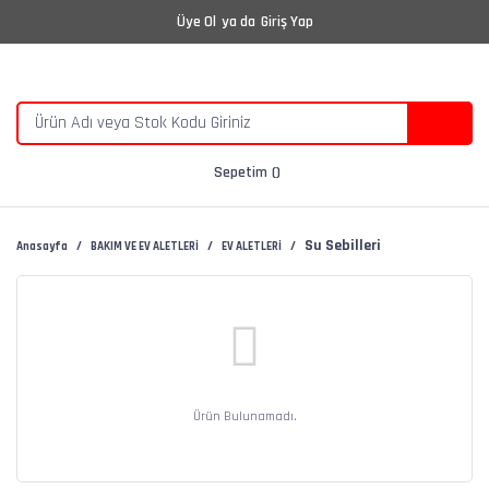
Üye Ol
ya da
Giriş Yap
Sepetim
Su Sebilleri
Anasayfa
BAKIM VE EV ALETLERİ
EV ALETLERİ
Ürün Bulunamadı.