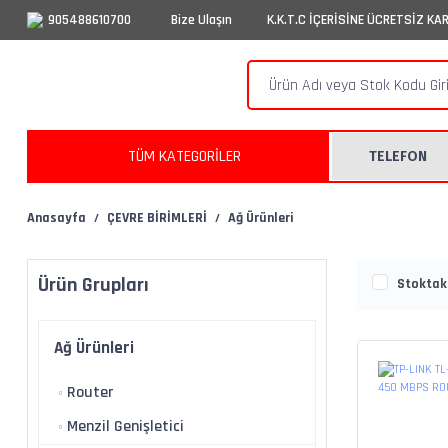
905488610700
Bize Ulaşın
K.K.T.C İÇERİSİNE ÜCRETSİZ KA
TÜM KATEGORİLER
TELEFON
Anasayfa
ÇEVRE BİRİMLERİ
Ağ Ürünleri
Ürün Grupları
Stoktaki
Ağ Ürünleri
Router
Menzil Genişletici