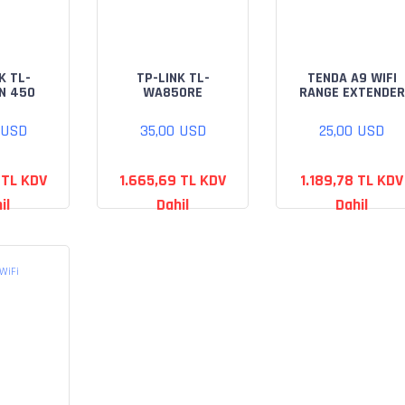
K TL-
TP-LINK TL-
TENDA A9 WIFI
N 450
WA850RE
RANGE EXTENDER
OUTER
300MBPS ALAN
ARTIRICI
 USD
35,00 USD
25,00 USD
 TL KDV
1.665,69 TL KDV
1.189,78 TL KDV
il
Dahil
Dahil