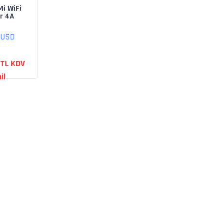
Mi WiFi
r 4A
 USD
 TL KDV
il