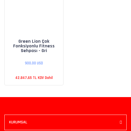
Green Lion Çok
Fonksiyonlu Fitness
Sehpası - Gri
900,00 USD
42.847,65 TL KDV Dahil
KURUMSAL