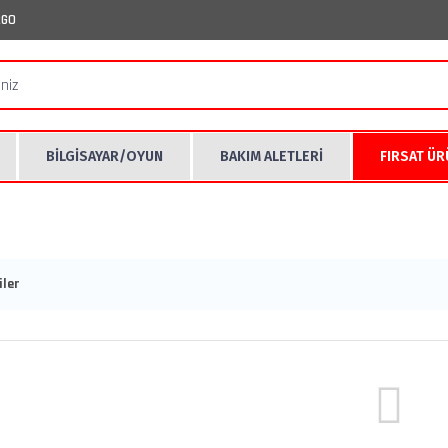
RGO
BİLGİSAYAR/OYUN
BAKIM ALETLERİ
FIRSAT Ü
ler