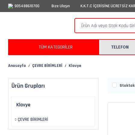
905488610700
Bize Ulaşın
K.K.T.C İÇERİSİNE ÜCRETSİZ KA
TÜM KATEGORİLER
TELEFON
Anasayfa
ÇEVRE BİRİMLERİ
Klavye
Ürün Grupları
Stoktaki
Klavye
ÇEVRE BİRİMLERİ