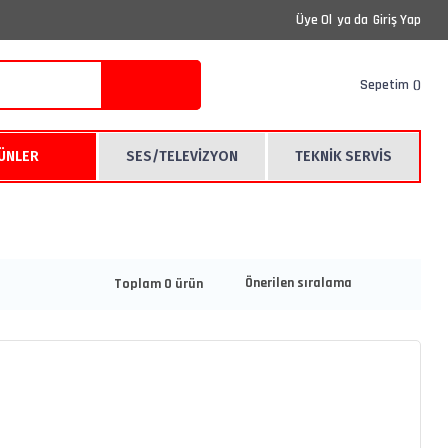
Üye Ol
ya da
Giriş Yap
Sepetim
RÜNLER
SES/TELEVİZYON
TEKNİK SERVİS
Toplam 0 ürün