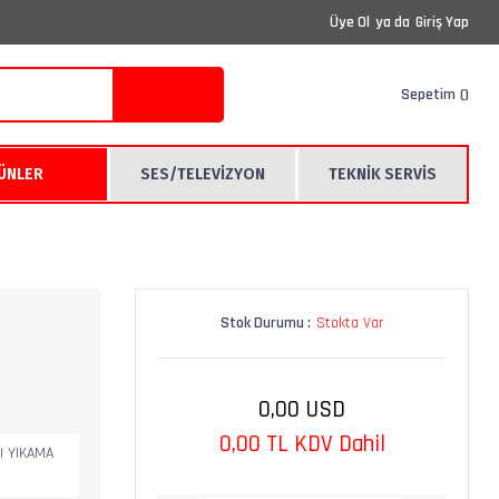
Üye Ol
ya da
Giriş Yap
Sepetim
RÜNLER
SES/TELEVİZYON
TEKNİK SERVİS
a
Stok Durumu :
Stokta Var
0,00 USD
0,00 TL KDV Dahil
I YIKAMA