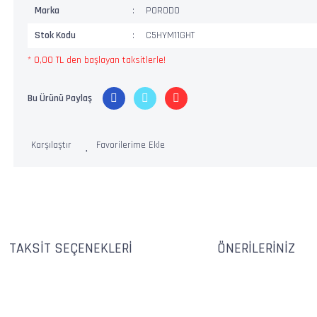
Marka
PORODO
Stok Kodu
C5HYM11GHT
* 0,00 TL den başlayan taksitlerle!
Bu Ürünü Paylaş
Karşılaştır
TAKSIT SEÇENEKLERI
ÖNERILERINIZ