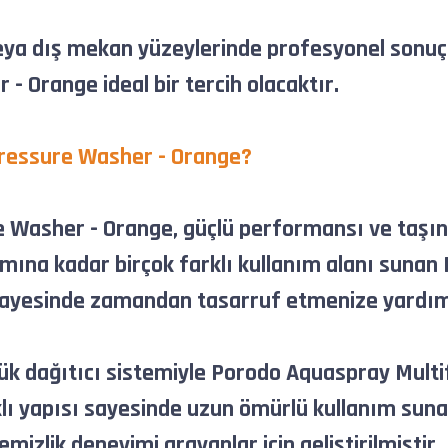
eya dış mekan yüzeylerinde profesyonel sonuçl
 Orange ideal bir tercih olacaktır.
ressure Washer - Orange
?
asher - Orange, güçlü performansı ve taşınabil
kımına kadar birçok farklı kullanım alanı suna
 sayesinde zamandan tasarruf etmenize yardımc
ük dağıtıcı sistemiyle Porodo Aquaspray Multi
nıklı yapısı sayesinde uzun ömürlü kullanım su
mizlik deneyimi arayanlar için geliştirilmiştir.