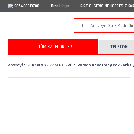
905488610700
Bize Ulaşın
K.K.T.C İÇERİSİNE ÜCRETSİZ KA
TÜM KATEGORİLER
TELEFON
Anasayfa
BAKIM VE EV ALETLERİ
Porodo Aquaspray Çok Fonksiyo