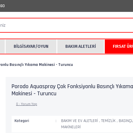
RGO
BİLGİSAYAR/OYUN
BAKIM ALETLERİ
FIRSAT Ü
nlu Basınçlı Yıkama Makinesi - Turuncu
Porodo Aquaspray Çok Fonksiyonlu Basınçlı Yıkam
Makinesi - Turuncu
0 - Yorum Yap
Kategori
BAKIM VE EV ALETLERİ
,
TEMİZLİK
,
BASINÇL
MAKİNELERİ