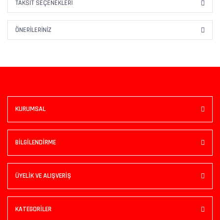
TAKSIT SEÇENEKLERI
ÖNERILERINIZ
KURUMSAL
BİLGİLENDİRME
ÜYELİK VE ALIŞVERİŞ
KATEGORİLER