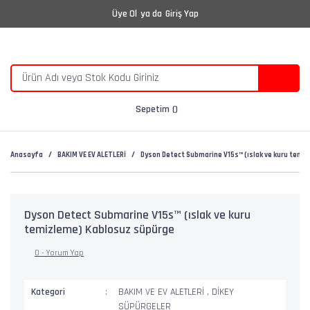
Üye Ol
ya da
Giriş Yap
Sepetim
Anasayfa
BAKIM VE EV ALETLERİ
Dyson Detect Submarine V15s™ (ıslak ve kuru temi
Dyson Detect Submarine V15s™ (ıslak ve kuru
temizleme) Kablosuz süpürge
0 - Yorum Yap
Kategori
BAKIM VE EV ALETLERİ
,
DİKEY
SÜPÜRGELER