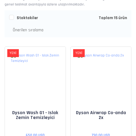
genel teslimat avantajıyla sizlere ulaştırılmaktadır.
Stoktakiler
Toplam 15 ürün
YENİ
YENİ
Dyson Wash G1 - Islak
Dyson Airwrap Co-anda
Zemin Temizleyici
2x
650,00 USD
730,00 USD