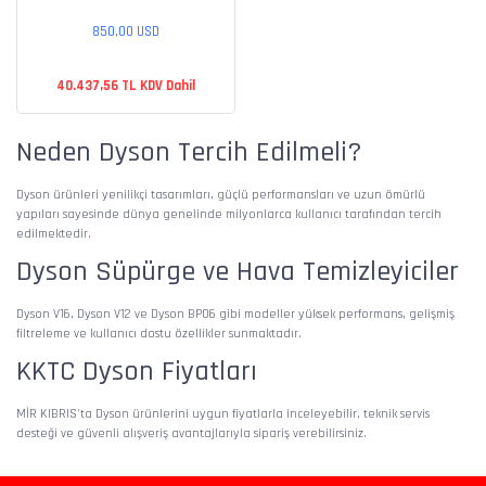
850,00 USD
40.437,56 TL KDV Dahil
Neden Dyson Tercih Edilmeli?
Dyson ürünleri yenilikçi tasarımları, güçlü performansları ve uzun ömürlü
yapıları sayesinde dünya genelinde milyonlarca kullanıcı tarafından tercih
edilmektedir.
Dyson Süpürge ve Hava Temizleyiciler
Dyson V16, Dyson V12 ve Dyson BP06 gibi modeller yüksek performans, gelişmiş
filtreleme ve kullanıcı dostu özellikler sunmaktadır.
KKTC Dyson Fiyatları
MİR KIBRIS'ta Dyson ürünlerini uygun fiyatlarla inceleyebilir, teknik servis
desteği ve güvenli alışveriş avantajlarıyla sipariş verebilirsiniz.