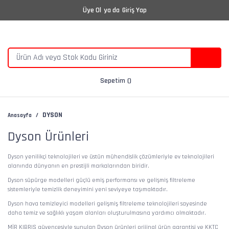
Üye Ol
ya da
Giriş Yap
Sepetim
DYSON
Anasayfa
Dyson Ürünleri
Dyson yenilikçi teknolojileri ve üstün mühendislik çözümleriyle ev teknolojileri
alanında dünyanın en prestijli markalarından biridir.
Dyson süpürge modelleri güçlü emiş performansı ve gelişmiş filtreleme
sistemleriyle temizlik deneyimini yeni seviyeye taşımaktadır.
Dyson hava temizleyici modelleri gelişmiş filtreleme teknolojileri sayesinde
daha temiz ve sağlıklı yaşam alanları oluşturulmasına yardımcı olmaktadır.
MİR KIBRIS güvencesiyle sunulan Dyson ürünleri orijinal ürün garantisi ve KKTC