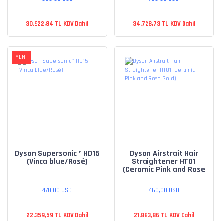
30.922,84 TL KDV Dahil
34.728,73 TL KDV Dahil
YENİ
Dyson Supersonic™ HD15
Dyson Airstrait Hair
(Vinca blue/Rosé)
Straightener HT01
(Ceramic Pink and Rose
Gold)
470,00 USD
460,00 USD
22.359,59 TL KDV Dahil
21.883,86 TL KDV Dahil