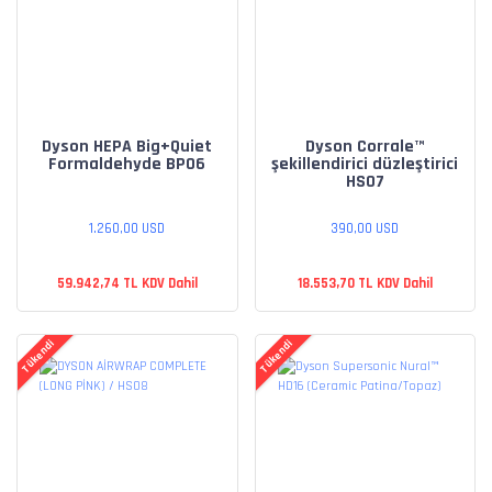
Dyson HEPA Big+Quiet
Dyson Corrale™
Formaldehyde BP06
şekillendirici düzleştirici
HS07
1.260,00 USD
390,00 USD
59.942,74 TL KDV Dahil
18.553,70 TL KDV Dahil
Tükendi
Tükendi