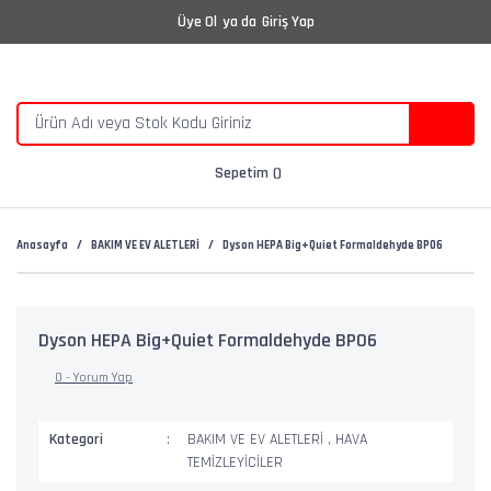
Üye Ol
ya da
Giriş Yap
Sepetim
Anasayfa
BAKIM VE EV ALETLERİ
Dyson HEPA Big+Quiet Formaldehyde BP06
Dyson HEPA Big+Quiet Formaldehyde BP06
0 - Yorum Yap
Kategori
BAKIM VE EV ALETLERİ
,
HAVA
TEMİZLEYİCİLER