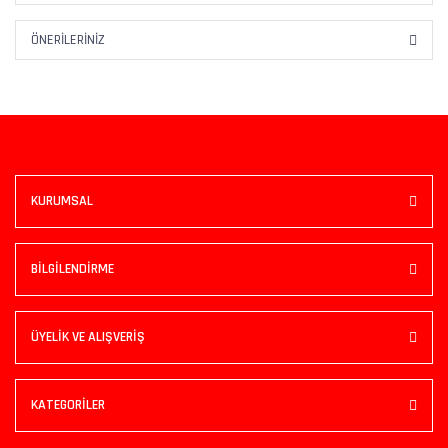
ÖNERILERINIZ
KURUMSAL
BİLGİLENDİRME
ÜYELİK VE ALIŞVERİŞ
KATEGORİLER