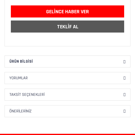
GELİNCE HABER VER
TEKLİF AL
ÜRÜN BILGISI
YORUMLAR
TAKSIT SEÇENEKLERI
ÖNERILERINIZ