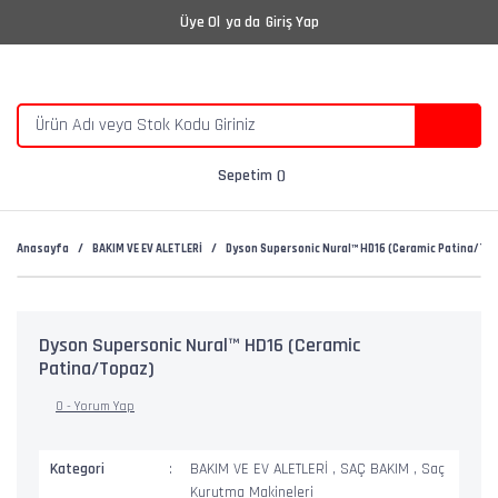
Üye Ol
ya da
Giriş Yap
Sepetim
Anasayfa
BAKIM VE EV ALETLERİ
Dyson Supersonic Nural™ HD16 (Ceramic Patina/To
Tükendi
Dyson Supersonic Nural™ HD16 (Ceramic
Patina/Topaz)
0 - Yorum Yap
Kategori
BAKIM VE EV ALETLERİ
,
SAÇ BAKIM
,
Saç
Kurutma Makineleri