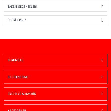
TAKSIT SEÇENEKLERI
ÖNERILERINIZ
KURUMSAL
BİLGİLENDİRME
ÜYELİK VE ALIŞVERİŞ
KATEGORİLER