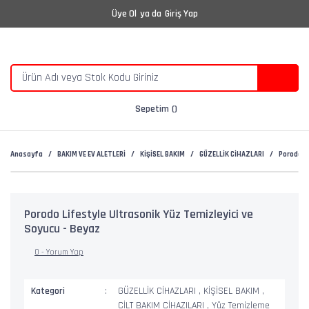
Üye Ol
ya da
Giriş Yap
Sepetim
Anasayfa
BAKIM VE EV ALETLERİ
KİŞİSEL BAKIM
GÜZELLİK CİHAZLARI
Porodo Li
Porodo Lifestyle Ultrasonik Yüz Temizleyici ve
Soyucu - Beyaz
0 - Yorum Yap
Kategori
GÜZELLİK CİHAZLARI
,
KİŞİSEL BAKIM
,
CİLT BAKIM CİHAZILARI
,
Yüz Temizleme