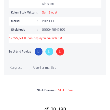
Cihazları
Kalan Stok Miktarı
Son 2 Adet
Marka
PORODO
Stok Kodu
0990478147409
* 2.199,68 TL den başlayan taksitlerle!
Bu Ürünü Paylaş
Karşılaştır
Stok Durumu :
Stokta Var
45,00 USD