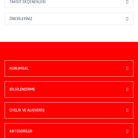
TAKSIT SEÇENEKLERI
ÖNERILERINIZ
KURUMSAL
BİLGİLENDİRME
ÜYELİK VE ALIŞVERİŞ
KATEGORİLER