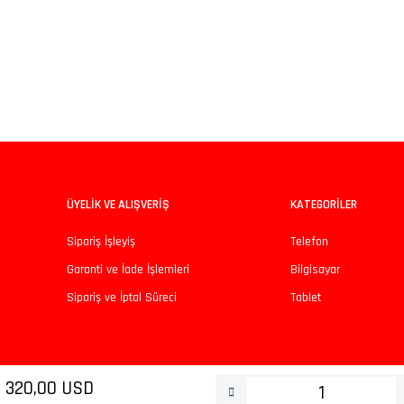
iz gördüğünüz noktaları öneri formunu kullanarak tarafımıza iletebilirsiniz.
Bu ürüne ilk yorumu siz yapın!
Yorum Yaz
ÜYELİK VE ALIŞVERİŞ
KATEGORİLER
Sipariş İşleyiş
Telefon
Garanti ve İade İşlemleri
Bilgisayar
Sipariş ve İptal Süreci
Tablet
Gönder
320,00 USD