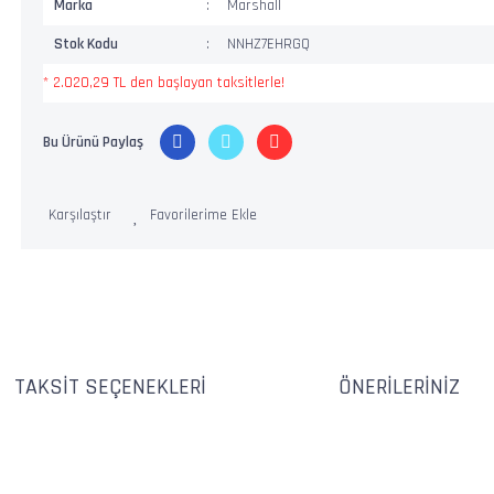
Marka
Marshall
Stok Kodu
NNHZ7EHRGQ
* 2.020,29 TL den başlayan taksitlerle!
Bu Ürünü Paylaş
Karşılaştır
TAKSIT SEÇENEKLERI
ÖNERILERINIZ