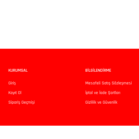
Bu ürünün fiyat bilgisi, resim, ürün açıklamalarında ve diğer konularda yeters
Görüş ve önerileriniz için teşekkür ederiz.
Ürün resmi kalitesiz, bozuk veya görüntülenemiyor.
Ürün açıklamasında eksik bilgiler bulunuyor.
Ürün bilgilerinde hatalar bulunuyor.
KURUMSAL
BİLGİLENDİRME
Ürün fiyatı diğer sitelerden daha pahalı.
Giriş
Mesafeli Satış Sözleşmesi
Bu ürüne benzer farklı alternatifler olmalı.
Kayıt Ol
İptal ve İade Şartları
Sipariş Geçmişi
Gizlilik ve Güvenlik