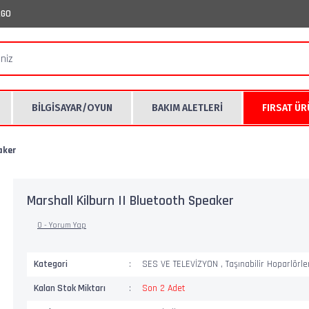
RGO
BİLGİSAYAR/OYUN
BAKIM ALETLERİ
FIRSAT Ü
aker
Marshall Kilburn II Bluetooth Speaker
0 - Yorum Yap
Kategori
SES VE TELEVİZYON
,
Taşınabilir Hoparlörle
Kalan Stok Miktarı
Son 2 Adet