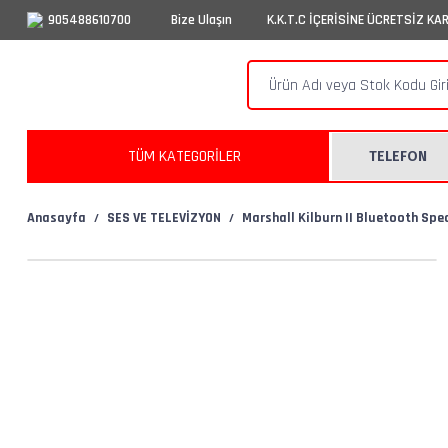
905488610700
Bize Ulaşın
K.K.T.C İÇERİSİNE ÜCRETSİZ KA
TÜM KATEGORİLER
TELEFON
Anasayfa
SES VE TELEVİZYON
Marshall Kilburn II Bluetooth Spe