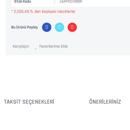
Stok Kodu
L6KPGCH8BR
* 2.200,49 TL den başlayan taksitlerle!
Bu Ürünü Paylaş
Karşılaştır
TAKSIT SEÇENEKLERI
ÖNERILERINIZ