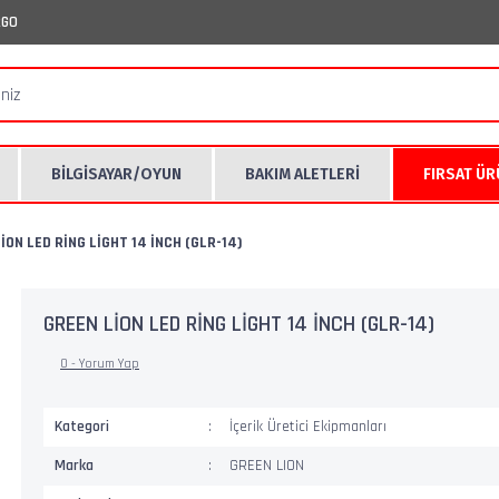
RGO
BİLGİSAYAR/OYUN
BAKIM ALETLERİ
FIRSAT Ü
İON LED RİNG LİGHT 14 İNCH (GLR-14)
GREEN LİON LED RİNG LİGHT 14 İNCH (GLR-14)
0 - Yorum Yap
Kategori
İçerik Üretici Ekipmanları
Marka
GREEN LION