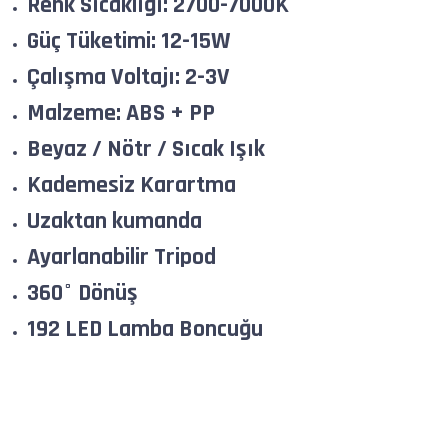
Renk Sıcaklığı: 2700-7000K
Güç Tüketimi: 12-15W
Çalışma Voltajı: 2-3V
Malzeme: ABS + PP
Beyaz / Nötr / Sıcak Işık
Kademesiz Karartma
Uzaktan kumanda
Ayarlanabilir Tripod
360° Dönüş
192 LED Lamba Boncuğu
Bu ürünün fiyat bilgisi, resim, ürün açıklamalarında ve diğer konularda yeters