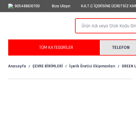
905488610700
Bize Ulaşın
K.K.T.C İÇERİSİNE ÜCRETSİZ KA
TÜM KATEGORİLER
TELEFON
Anasayfa
ÇEVRE BİRİMLERİ
İçerik Üretici Ekipmanları
GREEN L