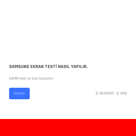
SAMSUNG EKRAN TESTİ NASIL YAPILIR.
EkRAN testi ve bize faydaları
Devamı
08/02/2021
23:50