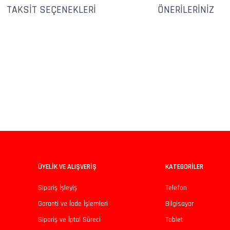
TAKSIT SEÇENEKLERI
ÖNERILERINIZ
iz gördüğünüz noktaları öneri formunu kullanarak tarafımıza iletebilirsiniz.
Bu ürüne ilk yorumu siz yapın!
Yorum Yaz
ÜYELİK VE ALIŞVERİŞ
KATEGORİLER
Sipariş İşleyiş
Telefon
Garanti ve İade İşlemleri
Bilgisayar
Sipariş ve İptal Süreci
Tablet