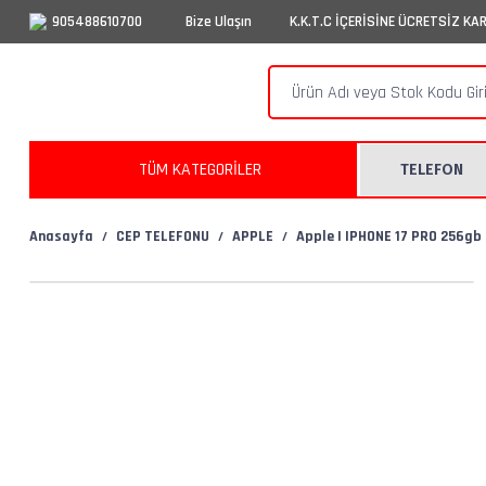
905488610700
Bize Ulaşın
K.K.T.C İÇERİSİNE ÜCRETSİZ KA
TÜM KATEGORİLER
TELEFON
Anasayfa
CEP TELEFONU
APPLE
Apple | IPHONE 17 PRO 256gb