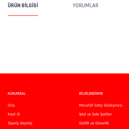
ÜRÜN BILGISI
YORUMLAR
Bu ürünün fiyat bilgisi, resim, ürün açıklamalarında ve diğer konularda yeters
Görüş ve önerileriniz için teşekkür ederiz.
Ürün resmi kalitesiz, bozuk veya görüntülenemiyor.
Ürün açıklamasında eksik bilgiler bulunuyor.
Ürün bilgilerinde hatalar bulunuyor.
KURUMSAL
BİLGİLENDİRME
Ürün fiyatı diğer sitelerden daha pahalı.
Giriş
Mesafeli Satış Sözleşmesi
Bu ürüne benzer farklı alternatifler olmalı.
Kayıt Ol
İptal ve İade Şartları
Sipariş Geçmişi
Gizlilik ve Güvenlik