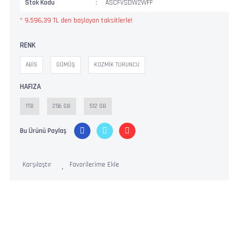
Stok Kodu
ASCFVSDW2WFF
* 9.596,39 TL den başlayan taksitlerle!
RENK
ABİS
GÜMÜŞ
KOZMİK TURUNCU
HAFIZA
1TB
256 GB
512 GB
Bu Ürünü Paylaş
Karşılaştır