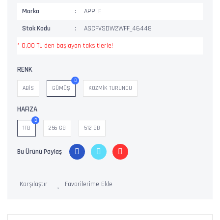
Marka
APPLE
Stok Kodu
ASCFVSDW2WFF_46448
* 0,00 TL den başlayan taksitlerle!
RENK
ABİS
GÜMÜŞ
KOZMİK TURUNCU
HAFIZA
1TB
256 GB
512 GB
Bu Ürünü Paylaş
Karşılaştır