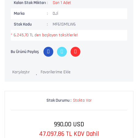
Kalan Stok Miktarı
Son 1 Adet
Marka
DJİ
Stok Kodu
MF61SM1LW6
* 6.245,70 TL den başlayan taksitlerle!
Bu Ürünü Paylaş
Karşılaştır
Stok Durumu :
Stokta Var
990,00 USD
47.097,86 TL KDV Dahil