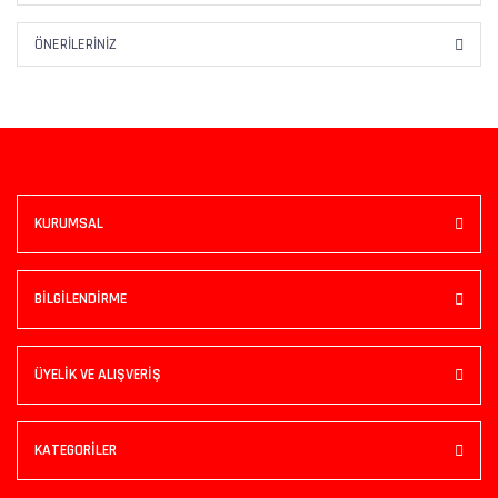
ÖNERILERINIZ
KURUMSAL
BİLGİLENDİRME
ÜYELİK VE ALIŞVERİŞ
KATEGORİLER