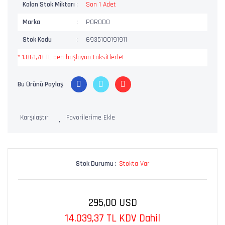
Kalan Stok Miktarı
Son 1 Adet
Marka
PORODO
Stok Kodu
6935100191911
* 1.861,78 TL den başlayan taksitlerle!
Bu Ürünü Paylaş
Karşılaştır
Stok Durumu :
Stokta Var
295,00 USD
14.039,37 TL KDV Dahil