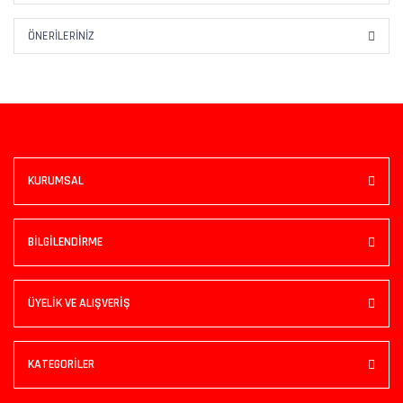
ÖNERILERINIZ
KURUMSAL
BİLGİLENDİRME
ÜYELİK VE ALIŞVERİŞ
KATEGORİLER