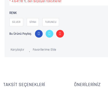
* 4.647,18 TL den başlayan taksitlerle!
RENK
SİLVER
SİYAH
TURUNCU
Bu Ürünü Paylaş
Karşılaştır
TAKSIT SEÇENEKLERI
ÖNERILERINIZ