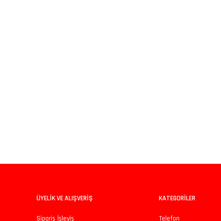
iz gördüğünüz noktaları öneri formunu kullanarak tarafımıza iletebilirsiniz.
Bu ürüne ilk yorumu siz yapın!
Yorum Yaz
ÜYELİK VE ALIŞVERİŞ
KATEGORİLER
Sipariş İşleyiş
Telefon