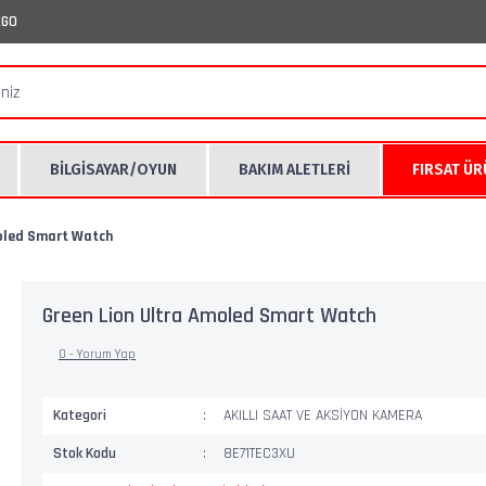
RGO
BİLGİSAYAR/OYUN
BAKIM ALETLERİ
FIRSAT Ü
oled Smart Watch
Green Lion Ultra Amoled Smart Watch
0 - Yorum Yap
Kategori
AKILLI SAAT VE AKSİYON KAMERA
Stok Kodu
8E71TEC3XU