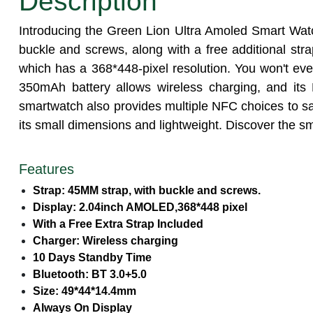
Description
Introducing the Green Lion Ultra Amoled Smart Watch
buckle and screws, along with a free additional str
which has a 368*448-pixel resolution. You won't ever
350mAh battery allows wireless charging, and it
smartwatch also provides multiple NFC choices to sat
its small dimensions and lightweight. Discover the 
Features
Strap: 45MM strap, with buckle and screws.
Display: 2.04inch AMOLED,368*448 pixel
With a Free Extra Strap Included
Charger: Wireless charging
10 Days Standby Time
Bluetooth: BT 3.0+5.0
Size: 49*44*14.4mm
Always On Display