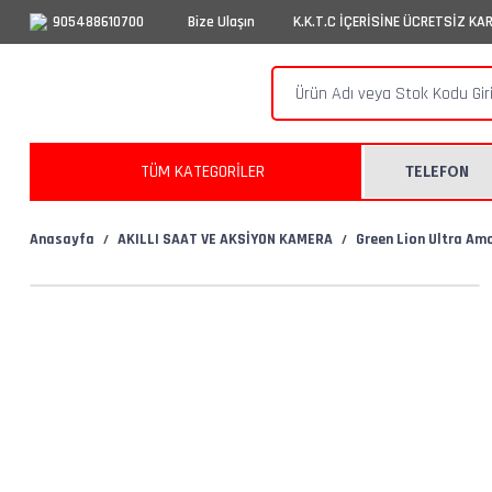
905488610700
Bize Ulaşın
K.K.T.C İÇERİSİNE ÜCRETSİZ KA
TÜM KATEGORİLER
TELEFON
Anasayfa
AKILLI SAAT VE AKSİYON KAMERA
Green Lion Ultra Am