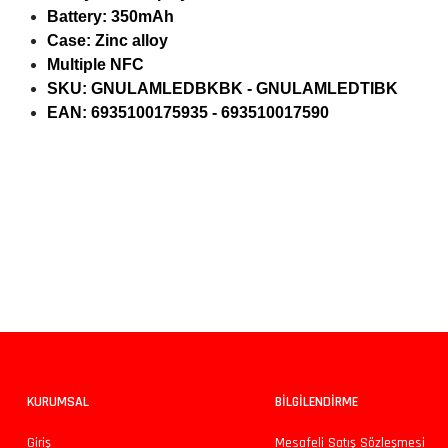
Battery: 350mAh
Case: Zinc alloy
Multiple NFC
SKU: GNULAMLEDBKBK - GNULAMLEDTIBK
EAN: 6935100175935 - 693510017590
Bu ürünün fiyat bilgisi, resim, ürün açıklamalarında ve diğer konularda yeters
Görüş ve önerileriniz için teşekkür ederiz.
Ürün resmi kalitesiz, bozuk veya görüntülenemiyor.
Ürün açıklamasında eksik bilgiler bulunuyor.
Ürün bilgilerinde hatalar bulunuyor.
KURUMSAL
BİLGİLENDİRME
Ürün fiyatı diğer sitelerden daha pahalı.
Giriş
Mesafeli Satış Sözleşmesi