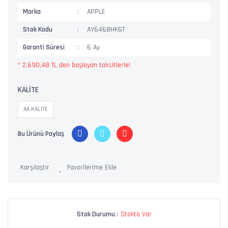
Marka
APPLE
Stok Kodu
AY6468HK6T
Garanti Süresi
6 Ay
* 2.690,48 TL den başlayan taksitlerle!
KALİTE
AA KALITE
Bu Ürünü Paylaş
Karşılaştır
Stok Durumu :
Stokta Var