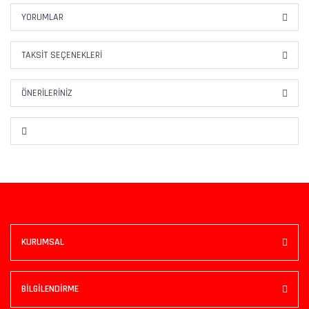
YORUMLAR
TAKSIT SEÇENEKLERI
ÖNERILERINIZ
KURUMSAL
BİLGİLENDİRME