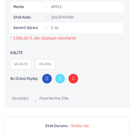
Marka
APPLE
Stok Kodu
QXCGPAYA9H
Garanti Süresi
6 Ay
* 2.556,00 TL den başlayan taksitlerle!
KALİTE
AA KALITE
ORJİNAL
Bu Ürünü Paylaş
Karşılaştır
Stok Durumu :
Stokta Var