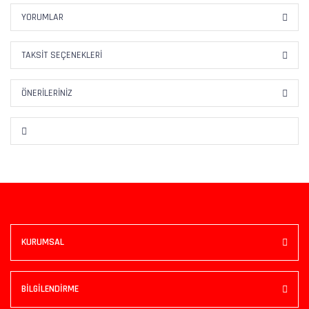
YORUMLAR
TAKSIT SEÇENEKLERI
ÖNERILERINIZ
KURUMSAL
BİLGİLENDİRME